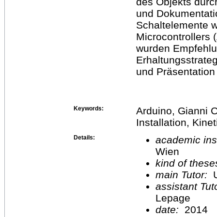
des Objekts durc
und Dokumentatio
Schaltelemente w
Microcontrollers 
wurden Empfehlu
Erhaltungsstrate
und Präsentation 
Keywords:
Arduino, Gianni 
Installation, Kine
Details:
academic inst
Wien
kind of these
main Tutor:
U
assistant Tu
Lepage
date:
2014