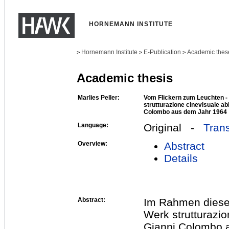
HORNEMANN INSTITUTE
Hornemann Institute
E-Publication
Academic thes
>
>
>
Academic thesis
Marlies Peller:
Vom Flickern zum Leuchten - 
strutturazione cinevisuale ab
Colombo aus dem Jahr 1964
Language:
Original -
Trans
Overview:
Abstract
Details
Abstract:
Im Rahmen dieser
Werk strutturazio
Gianni Colombo a