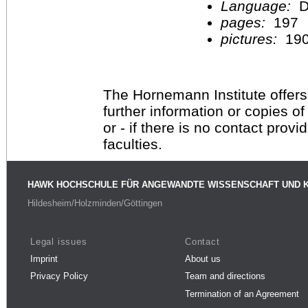
Language:
D
pages:
197
pictures:
19
The Hornemann Institute offers
further information or copies o
or - if there is no contact provi
faculties.
HAWK HOCHSCHULE FÜR ANGEWANDTE WISSENSCHAFT UND 
Hildesheim/Holzminden/Göttingen
Legal issues
Contact
Imprint
About us
Privacy Policy
Team and directions
Termination of an Agreement