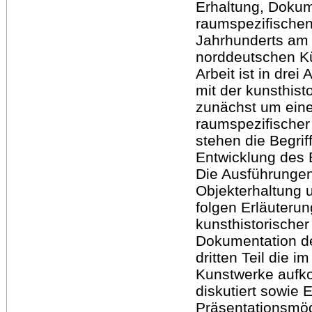
Erhaltung, Dokum
raumspezifischen
Jahrhunderts am B
norddeutschen Kü
Arbeit ist in dre
mit der kunsthis
zunächst um eine
raumspezifischer
stehen die Begri
Entwicklung des B
Die Ausführunge
Objekterhaltung 
folgen Erläuteru
kunsthistorische
Dokumentation de
dritten Teil die
Kunstwerke aufk
diskutiert sowie 
Präsentationsmög