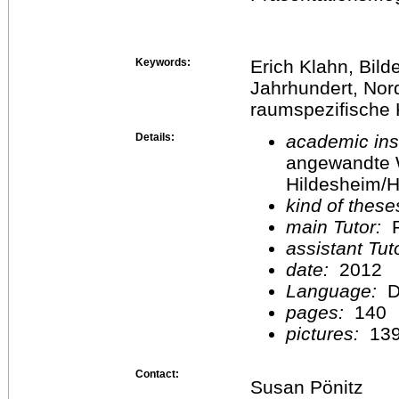
Keywords:
Erich Klahn, Bild
Jahrhundert, Nor
raumspezifische 
Details:
academic inst
angewandte 
Hildesheim/H
kind of these
main Tutor:
P
assistant Tu
date:
2012
Language:
D
pages:
140
pictures:
13
Contact:
Susan Pönitz