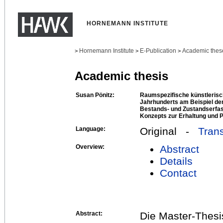
HORNEMANN INSTITUTE
Hornemann Institute
E-Publication
Academic thes
>
>
>
Academic thesis
Susan Pönitz:
Raumspezifische künstlerisc
Jahrhunderts am Beispiel der
Bestands- und Zustandserfas
Konzepts zur Erhaltung und 
Language:
Original -
Trans
Overview:
Abstract
Details
Contact
Abstract:
Die Master-Thesis