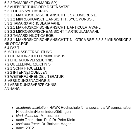
5.2.2 TAMARISKE (TAMARIX SP.)
5.3 AUFBEREITUNG DER DATENSÄTZE
5.3.1 FICUS SYCOMORUS L.
5.3.1.1 MAKROSKOPISCHE ANSICHT F. SYCOMORUS L.
5.3.1.2 MIKROSKOPISCHE ANSICHT F. SYCOMORUS L.
5.3.2 TAMARIX ARTICULATA VAHL
5.3.2.1 MAKROSKOPISCHE ANSICHT T. ARTICULATA VAHL
5.3.2.2 MIKROSKOPISCHE ANSICHT T. ARTICULATA VAHL
5.3.3 TAMARIX NILOTICA BGE.
5.3.3.1 MAKROSKOPISCHE ANSICHT T. NILOTICA BGE. 5.3.3.2 MIKROSKOPI
NILOTICA BGE.
5.4 FAZIT
6. SCHLUSSBETRACHTUNG
7. LITERATUR-/QUELLENNACHWEIS
7.1 LITERATURVERZEICHNIS
7.2 QUELLENVERZEICHNIS
7.2.1 SCHRIFTQUELLEN
7.2.2 INTERNETQUELLEN
7.3 WEITERFÜHRENDE LITERATUR
8. ABBILDUNGSNACHWEIS
8.1 ABBILDUNGSVERZEICHNIS
ANHANG
academic institution:
HAWK Hochschule für angewandte Wissenschaft u
Hildesheim/Holzminden/Göttingen
kind of theses:
Masterarbeit
main Tutor:
Hon.-Prof. Dr. Peter Klein
assistant Tutor:
Dr. Barbara Magen
date:
2012