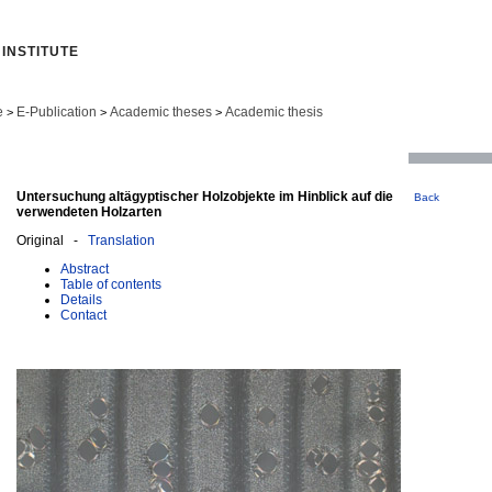
INSTITUTE
e
E-Publication
Academic theses
Academic thesis
>
>
>
Untersuchung altägyptischer Holzobjekte im Hinblick auf die
Back
verwendeten Holzarten
Original -
Translation
Abstract
Table of contents
Details
Contact