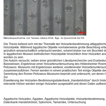
Mikroskopaufnahme von Tamarix nilotica Ehrb. Bge. im Querschnitt bei 5X.
Die Thesis befasst sich mit der Thematik der Holzartenbestimmung altägyptisch
Holzobjekte. Während ägyptische Objekte normalerweise große Beachtung erf
gründlich wissenschaftlich untersucht werden, scheint bisher nur ein Bruchteil d
in ägyptischen Museen befindlichen Holzobjekte hinsichtlich ihrer Holzarten ana
worden zu sein.
Die Autorin versucht, neben einer gründlichen Literaturrecherche und Erarbeitu
Basiswissen, Ergebnisse einer Holzartenuntersuchung des Hildesheimer Roem
Pelizaeus- Museums mit Ergebnissen weiterer, existierender Holzartenuntersu
zusammenzuführen. Ferner werden in einem praktischen Teil einige Objekte de
Sammlung des Romer-Pelizaeus-Museums beprobt und untersucht, um deren H
Zur
Erweiterung der Holzarten-Bestimmungsdatenbank „Handelshölzer“ durch histo
relevante Hölzer werden einige Holzarten ausgewählt und deren Daten aufberei
Ägyptische Holzarten, Ägypten, Ägyptische Holzobjekte, Holzartenbestimmung,
Datenbank Handelshölzer, Sykomore, Tamariske, Untersuchung