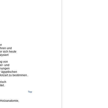
er
ahren und
er sich heute
lysiert
ng von
er- und
chungen
r ägyptischen
olzart zu bestimmen.
risch
tet.
Top
 Holzanatomie,