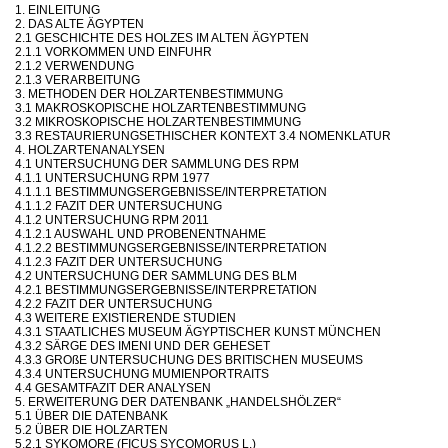
1. EINLEITUNG
2. DAS ALTE ÄGYPTEN
2.1 GESCHICHTE DES HOLZES IM ALTEN ÄGYPTEN
2.1.1 VORKOMMEN UND EINFUHR
2.1.2 VERWENDUNG
2.1.3 VERARBEITUNG
3. METHODEN DER HOLZARTENBESTIMMUNG
3.1 MAKROSKOPISCHE HOLZARTENBESTIMMUNG
3.2 MIKROSKOPISCHE HOLZARTENBESTIMMUNG
3.3 RESTAURIERUNGSETHISCHER KONTEXT 3.4 NOMENKLATUR
4. HOLZARTENANALYSEN
4.1 UNTERSUCHUNG DER SAMMLUNG DES RPM
4.1.1 UNTERSUCHUNG RPM 1977
4.1.1.1 BESTIMMUNGSERGEBNISSE/INTERPRETATION
4.1.1.2 FAZIT DER UNTERSUCHUNG
4.1.2 UNTERSUCHUNG RPM 2011
4.1.2.1 AUSWAHL UND PROBENENTNAHME
4.1.2.2 BESTIMMUNGSERGEBNISSE/INTERPRETATION
4.1.2.3 FAZIT DER UNTERSUCHUNG
4.2 UNTERSUCHUNG DER SAMMLUNG DES BLM
4.2.1 BESTIMMUNGSERGEBNISSE/INTERPRETATION
4.2.2 FAZIT DER UNTERSUCHUNG
4.3 WEITERE EXISTIERENDE STUDIEN
4.3.1 STAATLICHES MUSEUM ÄGYPTISCHER KUNST MÜNCHEN
4.3.2 SÄRGE DES IMENI UND DER GEHESET
4.3.3 GROßE UNTERSUCHUNG DES BRITISCHEN MUSEUMS
4.3.4 UNTERSUCHUNG MUMIENPORTRAITS
4.4 GESAMTFAZIT DER ANALYSEN
5. ERWEITERUNG DER DATENBANK „HANDELSHÖLZER“
5.1 ÜBER DIE DATENBANK
5.2 ÜBER DIE HOLZARTEN
5.2.1 SYKOMORE (FICUS SYCOMORUS L.)