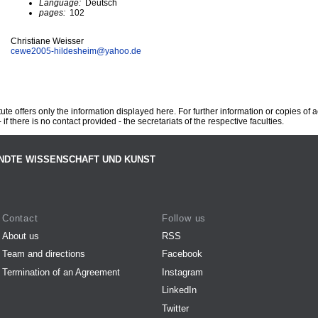
Language:
Deutsch
pages:
102
Christiane Weisser
cewe2005-hildesheim@
yahoo.de
te offers only the information displayed here. For further information or copies of
 if there is no contact provided - the secretariats of the respective faculties.
NDTE WISSENSCHAFT UND KUNST
Contact
Follow us
About us
RSS
Team and directions
Facebook
Termination of an Agreement
Instagram
LinkedIn
Twitter