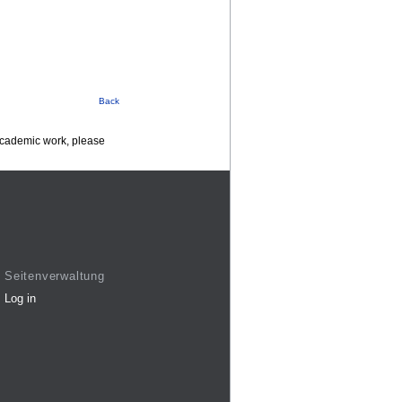
Back
 academic work, please
Seitenverwaltung
Log in