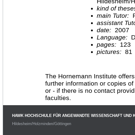
Hildesheim/H
kind of these
main Tutor:
P
assistant Tu
date:
2007
Language:
D
pages:
123
pictures:
81
The Hornemann Institute offers
further information or copies o
or - if there is no contact provi
faculties.
HAWK HOCHSCHULE FÜR ANGEWANDTE WISSENSCHAFT UND 
Hildesheim/Holzminden/Göttingen