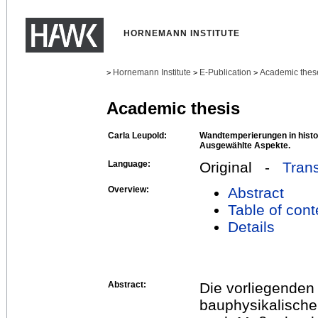
HORNEMANN INSTITUTE
Hornemann Institute
E-Publication
Academic thes
>
>
>
Academic thesis
Carla Leupold:
Wandtemperierungen in hist
Ausgewählte Aspekte.
Language:
Original -
Trans
Overview:
Abstract
Table of cont
Details
Abstract:
Die vorliegenden 
bauphysikalisch