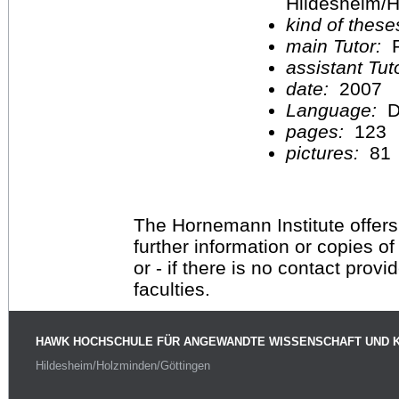
Hildesheim/H
kind of these
main Tutor:
P
assistant Tu
date:
2007
Language:
D
pages:
123
pictures:
81
The Hornemann Institute offers
further information or copies o
or - if there is no contact provi
faculties.
HAWK HOCHSCHULE FÜR ANGEWANDTE WISSENSCHAFT UND 
Hildesheim/Holzminden/Göttingen