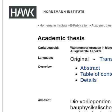
HORNEMANN INSTITUTE
Hornemann Institute
E-Publication
Academic thes
>
>
>
Academic thesis
Carla Leupold:
Wandtemperierungen in hist
Ausgewählte Aspekte.
Language:
Original -
Trans
Overview:
Abstract
Table of cont
Details
Abstract:
Die vorliegenden 
bauphysikalisch