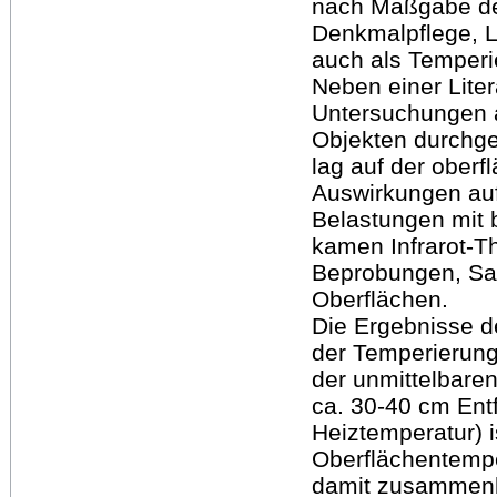
nach Maßgabe de
Denkmalpflege, L
auch als Temper
Neben einer Lite
Untersuchungen a
Objekten durchge
lag auf der oberf
Auswirkungen auf
Belastungen mit 
kamen Infrarot-T
Beprobungen, Sal
Oberflächen.
Die Ergebnisse d
der Temperierun
der unmittelbare
ca. 30-40 cm Ent
Heiztemperatur) i
Oberflächentempe
damit zusammenh