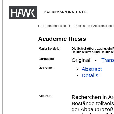
HORNEMANN INSTITUTE
Hornemann Institute
E-Publication
Academic thes
>
>
>
Academic thesis
Maria Bortfeldt:
Die Schichtübertragung, ein 
Cellulosenitrat- und Cellulos
Language:
Original -
Trans
Overview:
Abstract
Details
Abstract:
Recherchen in Ar
Bestände teilweis
der Abbauprozeß f