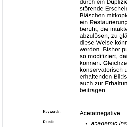
durch ein Duplizi
störende Erschei
Bläschen mitkopie
ein Restaurierung
beruht, die intak
abzulösen, zu gl
diese Weise kön
werden. Bisher pu
so modifiziert, 
können. Gleichzei
konservatorisch 
erhaltenden Bild
auch zur Erhaltun
beitragen.
Keywords:
Acetatnegative
Details:
academic inst