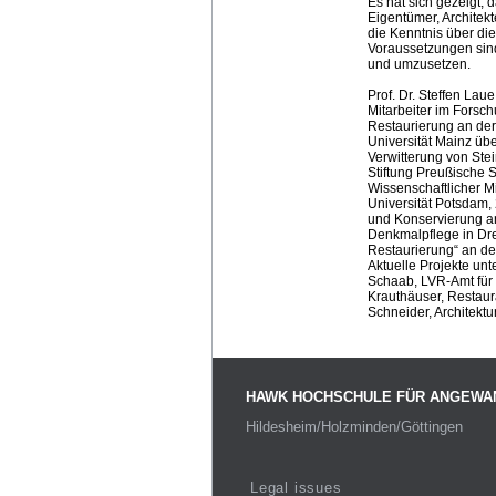
Es hat sich gezeigt, 
Eigentümer, Architek
die Kenntnis über d
Voraussetzungen sind
und umzusetzen.
Prof. Dr. Steffen Lau
Mitarbeiter im Forsc
Restaurierung an der
Universität Mainz üb
Verwitterung von Stei
Stiftung Preußische 
Wissenschaftlicher Mi
Universität Potsdam, 
und Konservierung a
Denkmalpflege in Dre
Restaurierung“ an d
Aktuelle Projekte unt
Schaab, LVR-Amt für
Krauthäuser, Restaur
Schneider, Architektu
HAWK HOCHSCHULE FÜR ANGEWA
Hildesheim/Holzminden/Göttingen
Legal issues