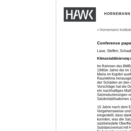
HORNEMANN 
Hornemann Institut
>
Conference pape
Laue, Steffen; Schaab
Klimastabilisierung 
Im Rahmen des BMBF-
1990er Jahre die im 1
Maria im Kapitol ausfü
Raumklima herausges
der Schäden an den r
Vorschläge hat die 
ein nachhaltiges Ma
Salzreduzierungen vor
Salzkristallisationen
10 Jahre nach dem E
Vorgehensweise und b
eingestellt, dass st
konnten, was die Salz
salzbelastete Oberfl
Substanzverlust mit H