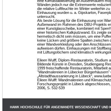
eine Klimastabilisierung an Außenmauern mögl
Wänden jedoch nur die Extremwerte reduziert
die relative Luftfeuchte im Winter weiterhin zu 
Einhausung wurden u. a. Gipskarton, Faserpla
untersucht.
Als beste Lösung für die Einhausung von Wa
Außenwand im Rahmen des DBU-Projekts erw
einer Kunstglasscheibe, kombiniert mit Sperr
einer historischen Kalkputzwand. Es zeigte s
hermetisch dicht sein müssen, um eine Puffe
keine Lücken und größere Spalten zwischen 
einer Wandverkleidung oder den Anschlüsse
aufweisen dürfen. Einhausungen mit Stoffbe
mit Lüftungslöchern sind klimatisch wirkungsl
Eileen Wulff, Diplom-Restauratorin, Studium 
Bildende Künste in Dresden, Studiengang Res
1999 freischaffende Restauratorin, Mitarbeit
"Wandmalereien in Lübecker Bürgerhäusern"
„Altstadthaussanierung in Lübeck“, www.lueb
Eileen Wulff: Wandmalereien und Klimaschutz
Forschungsprojekt in Lübeck abgeschlossen,
2006, S. 532-539
HAWK HOCHSCHULE FÜR ANGEWANDTE WISSENSCHAFT UND 