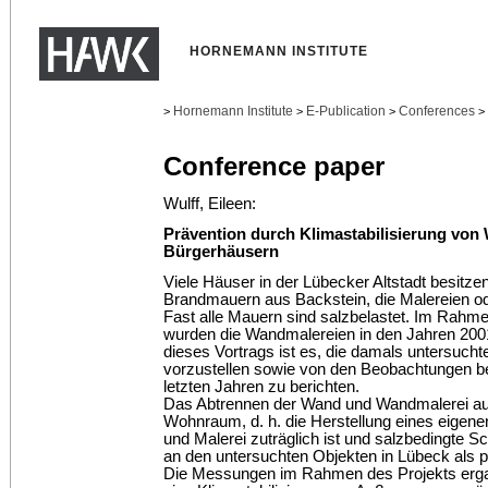
HORNEMANN INSTITUTE
Hornemann Institute
E-Publication
Conferences
>
>
>
>
Conference paper
Wulff, Eileen:
Prävention durch Klimastabilisierung von
Bürgerhäusern
Viele Häuser in der Lübecker Altstadt besitzen
Brandmauern aus Backstein, die Malereien o
Fast alle Mauern sind salzbelastet. Im Rahm
wurden die Wandmalereien in den Jahren 2001 
dieses Vortrags ist es, die damals untersuch
vorzustellen sowie von den Beobachtungen b
letzten Jahren zu berichten.
Das Abtrennen der Wand und Wandmalerei au
Wohnraum, d. h. die Herstellung eines eigene
und Malerei zuträglich ist und salzbedingte S
an den untersuchten Objekten in Lübeck als p
Die Messungen im Rahmen des Projekts erg