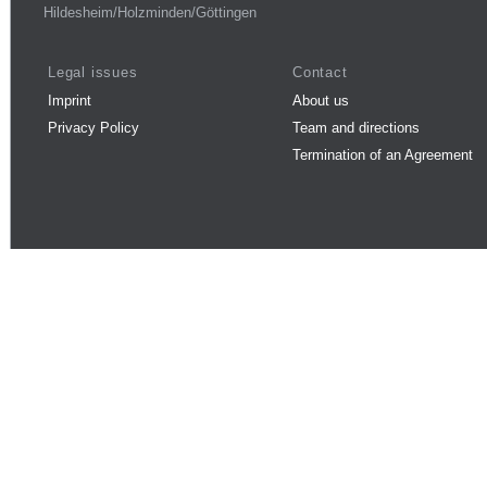
Hildesheim/Holzminden/Göttingen
Legal issues
Contact
Imprint
About us
Privacy Policy
Team and directions
Termination of an Agreement