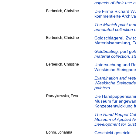
aspects of their use 
Berberich, Christine
Die Firma Richard W
kommentierte Archiv
The Munich paint ma
annotated collection o
Berberich, Christine
Goldschlägerei, Zwis
Materialsammlung, Fo
Goldbeating, part gol
material collection, s
Berberich, Christine
Untersuchung und Res
Wieskirche Steingade
Examination and resto
Wieskirche Steingaden
painters.
Raczykowska, Ewa
Die Handpuppensamml
Museum für angewand
Konzeptentwicklung f
The Hand Puppet Coll
Museum of Applied Ar
Development for Sust
Böhm, Johanna
Geschickt gestrickt 