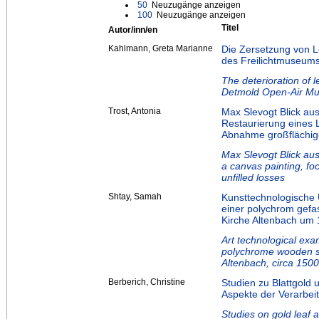
50
Neuzugänge anzeigen
100
Neuzugänge anzeigen
Titel
Autor/inn/en
Kahlmann, Greta Marianne
Die Zersetzung von L
des Freilichtmuseum
The deterioration of 
Detmold Open-Air M
Trost, Antonia
Max Slevogt Blick au
Restaurierung eines
Abnahme großflächige
Max Slevogt Blick aus
a canvas painting, fo
unfilled losses
Shtay, Samah
Kunsttechnologische
einer polychrom gefas
Kirche Altenbach um 
Art technological exa
polychrome wooden sc
Altenbach, circa 1500
Berberich, Christine
Studien zu Blattgold 
Aspekte der Verarbei
Studies on gold leaf a