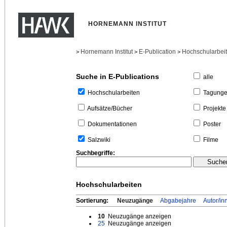
HORNEMANN INSTITUT
Hornemann Institut
E-Publication
Hochschularbei
>
>
>
Suche in E-Publications
alle
Tagung
Hochschularbeiten
Projekte
Aufsätze/Bücher
Poster
Dokumentationen
Filme
Salzwiki
Suchbegriffe:
Hochschularbeiten
Sortierung:
Neuzugänge
Abgabejahre
Autor/in
10
Neuzugänge anzeigen
25
Neuzugänge anzeigen