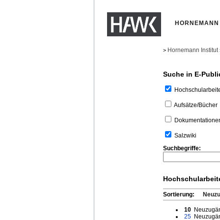
HORNEMANN 
Hornemann Institut
>
Suche in E-Publi
Hochschularbeit
Aufsätze/Bücher
Dokumentatione
Salzwiki
Suchbegriffe:
Hochschularbeit
Sortierung:
Neuz
10
Neuzugän
25
Neuzugän