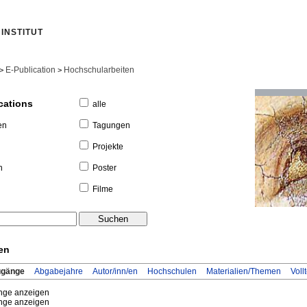
INSTITUT
E-Publication
Hochschularbeiten
>
>
cations
alle
Tagungen
en
Projekte
Poster
n
Filme
en
ugänge
Abgabejahre
Autor/inn/en
Hochschulen
Materialien/Themen
Voll
ge anzeigen
ge anzeigen