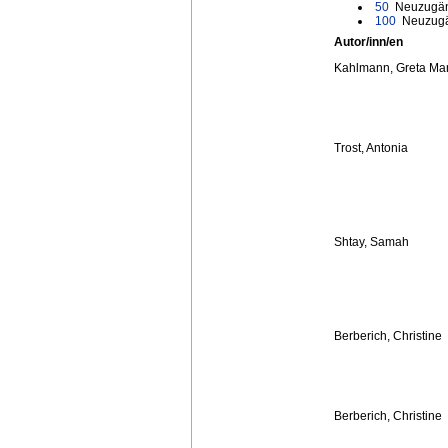
50
Neuzugän
100
Neuzugä
Autor/inn/en
Kahlmann, Greta Ma
Trost, Antonia
Shtay, Samah
Berberich, Christine
Berberich, Christine