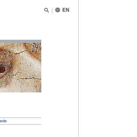
EN
texte