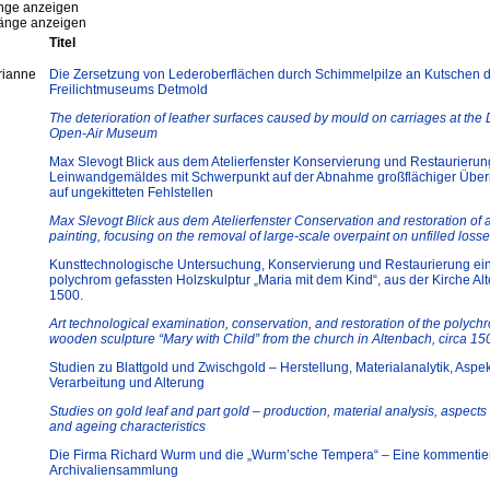
ge anzeigen
nge anzeigen
Titel
rianne
Die Zersetzung von Lederoberflächen durch Schimmelpilze an Kutschen 
Freilichtmuseums Detmold
The deterioration of leather surfaces caused by mould on carriages at the
Open-Air Museum
Max Slevogt Blick aus dem Atelierfenster Konservierung und Restaurierun
Leinwandgemäldes mit Schwerpunkt auf der Abnahme großflächiger Übe
auf ungekitteten Fehlstellen
Max Slevogt Blick aus dem Atelierfenster Conservation and restoration of 
painting, focusing on the removal of large-scale overpaint on unfilled loss
Kunsttechnologische Untersuchung, Konservierung und Restaurierung ei
polychrom gefassten Holzskulptur „Maria mit dem Kind“, aus der Kirche A
1500.
Art technological examination, conservation, and restoration of the polyc
wooden sculpture “Mary with Child” from the church in Altenbach, circa 15
Studien zu Blattgold und Zwischgold – Herstellung, Materialanalytik, Aspe
Verarbeitung und Alterung
Studies on gold leaf and part gold – production, material analysis, aspects 
and ageing characteristics
Die Firma Richard Wurm und die „Wurm’sche Tempera“ – Eine kommentie
Archivaliensammlung