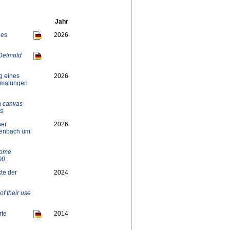
Jahr
des
2026
 Detmold
g eines
2026
rmalungen
a canvas
es
ner
2026
ltenbach um
hrome
00.
kte der
2024
of their use
rte
2014