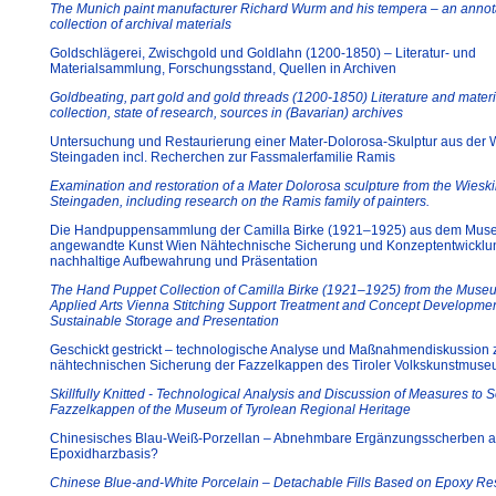
The Munich paint manufacturer Richard Wurm and his tempera – an annot
collection of archival materials
Goldschlägerei, Zwischgold und Goldlahn (1200-1850) – Literatur- und
Materialsammlung, Forschungsstand, Quellen in Archiven
Goldbeating, part gold and gold threads (1200-1850) Literature and materi
collection, state of research, sources in (Bavarian) archives
Untersuchung und Restaurierung einer Mater-Dolorosa-Skulptur aus der 
Steingaden incl. Recherchen zur Fassmalerfamilie Ramis
Examination and restoration of a Mater Dolorosa sculpture from the Wiesk
Steingaden, including research on the Ramis family of painters.
Die Handpuppensammlung der Camilla Birke (1921–1925) aus dem Muse
angewandte Kunst Wien Nähtechnische Sicherung und Konzeptentwicklun
nachhaltige Aufbewahrung und Präsentation
The Hand Puppet Collection of Camilla Birke (1921–1925) from the Muse
Applied Arts Vienna Stitching Support Treatment and Concept Developmen
Sustainable Storage and Presentation
Geschickt gestrickt – technologische Analyse und Maßnahmendiskussion 
nähtechnischen Sicherung der Fazzelkappen des Tiroler Volkskunstmus
Skillfully Knitted - Technological Analysis and Discussion of Measures to 
Fazzelkappen of the Museum of Tyrolean Regional Heritage
Chinesisches Blau-Weiß-Porzellan – Abnehmbare Ergänzungsscherben a
Epoxidharzbasis?
Chinese Blue-and-White Porcelain – Detachable Fills Based on Epoxy Re