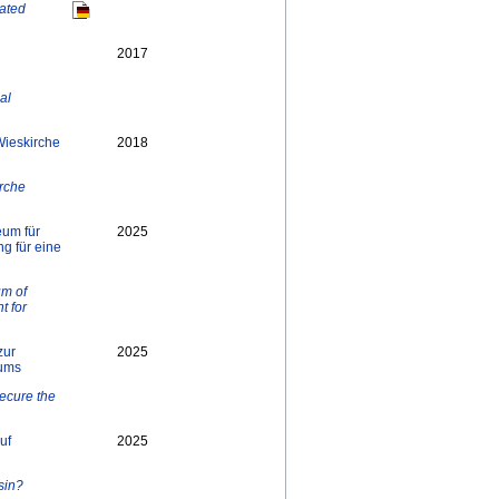
ated
2017
al
Wieskirche
2018
irche
um für
2025
g für eine
um of
t for
zur
2025
eums
Secure the
uf
2025
sin?