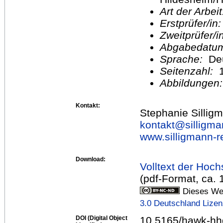
Art der Arbei
Erstprüfer/in
Zweitprüfer/
Abgabedatu
Sprache:
De
Seitenzahl:
1
Abbildungen
Kontakt:
Stephanie Sillig
kontakt@
silligm
www.silligmann-r
Download:
Volltext der Hoch
(pdf-Format, ca.
Dieses Wer
3.0 Deutschland Lize
DOI (Digital Object
10.5165/hawk-hh