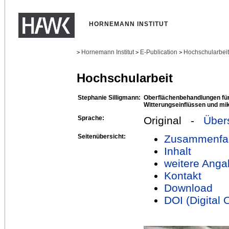
HORNEMANN INSTITUT
Hornemann Institut
E-Publication
Hochschularbei
>
>
>
Hochschularbeit
Stephanie Silligmann:
Oberflächenbehandlungen fü
Witterungseinflüssen und mik
Sprache:
Original -
Über
Seitenübersicht:
Zusammenfa
Inhalt
weitere Anga
Kontakt
Download
DOI (Digital O