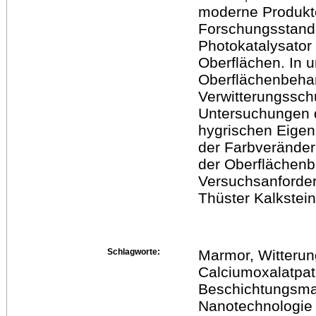
moderne Produkte
Forschungsstand 
Photokatalysator
Oberflächen. In 
Oberflächenbehan
Verwitterungssch
Untersuchungen
hygrischen Eigens
der Farbveränder
der Oberflächen
Versuchsanforder
Thüster Kalkstein
Schlagworte:
Marmor, Witterung
Calciumoxalatpat
Beschichtungsmate
Nanotechnologie