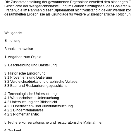
Die Zusammenstellung der gewonnenen Ergebnisse erweitert den bisherigen E
Geschichte der Weltgerichtsdarstellung im Großen Sitzungssaal des Goslarer R
Fragen, die im Rahmen dieser Diplomarbeit nicht vollständig geklärt werden ko
gesammelten Ergebnisse als Grundlage für weitere wissenschaftliche Forschun
Weltgericht
Einleitung
Benutzerhinweise
1. Angaben zum Objekt
2. Beschreibung und Darstellung
3. Historische Einordnung
3.1 Provenienz und Datierung
3.2 Vergleichsobjekte und graphische Vorlagen
3.3 Bau- und Restaurierungsgeschichte
4. Technologische Untersuchung
4.1 Werktechnische Untersuchung
4.2 Untersuchung der Bildschicht
4.2.1 Oberflächen- und Punktuntersuchung
4.2.2 Bindemittelanalyse
4.2.3 Pigmentanalytik
5. Frühere konservatorische und restauratorische Maßnahmen
6. Zustand