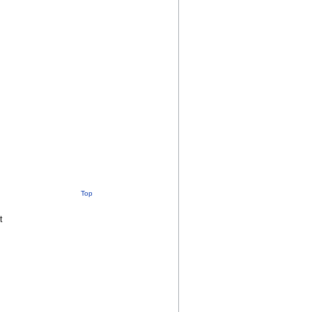
Top
t