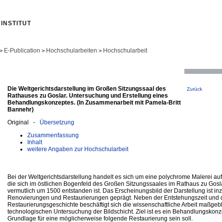
INSTITUT
E-Publication
Hochschularbeiten
Hochschularbeit
>
>
>
Die Weltgerichtsdarstellung im Großen Sitzungssaal des
Zurück
Rathauses zu Goslar. Untersuchung und Erstellung eines
Behandlungskonzeptes. (In Zusammenarbeit mit Pamela-Britt
Bannehr)
Original -
Übersetzung
Zusammenfassung
Inhalt
weitere Angaben zur Hochschularbeit
Bei der Weltgerichtsdarstellung handelt es sich um eine polychrome Malerei a
die sich im östlichen Bogenfeld des Großen Sitzungssaales im Rathaus zu Gosl
vermutlich um 1500 entstanden ist. Das Erscheinungsbild der Darstellung ist i
Renovierungen und Restaurierungen geprägt. Neben der Entstehungszeit und 
Restaurierungsgeschichte beschäftigt sich die wissenschaftliche Arbeit maßgebl
technologischen Untersuchung der Bildschicht. Ziel ist es ein Behandlungskonze
Grundlage für eine möglicherweise folgende Restaurierung sein soll.