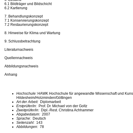
6.1 Bildträger und Bildschicht
6.2 Kartierung
7. Behandlungskonzept
7.1 Konservierungskonzept
7.2 Restaurierungskonzept
8. Hinweise für Klima und Wartung
9. Schlussbetrachtung
Literaturnachweis
Quellennachweis
Abbildungsnachweis
Anhang
Hochschule:
HAWK Hochschule für angewandte Wissenschaft und Kuns
Hildesheim/Holzminden/Göttingen
Art der Arbeit:
Diplomarbeit
Erstprüfer/in:
Prof. Dr. Michael von der Goltz
Zweitprüfer/in:
Dipl.-Rest. Christina Achhammer
Abgabedatum:
2007
Sprache:
Deutsch
Seitenzahl:
143
Abbildungen:
78