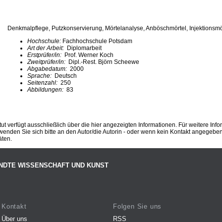
Denkmalpflege, Putzkonservierung, Mörtelanalyse, Anböschmörtel, Injektionsmö
Hochschule:
Fachhochschule Potsdam
Art der Arbeit:
Diplomarbeit
Erstprüfer/in:
Prof. Werner Koch
Zweitprüfer/in:
Dipl.-Rest. Björn Scheewe
Abgabedatum:
2000
Sprache:
Deutsch
Seitenzahl:
250
Abbildungen:
83
ut verfügt ausschließlich über die hier angezeigten Informationen. Für weitere Inf
enden Sie sich bitte an den Autor/die Autorin - oder wenn kein Kontakt angegeben i
äten.
NDTE WISSENSCHAFT UND KUNST
Kontakt
Folgen Sie uns
Über uns
RSS