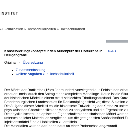
INSTITUT
E-Publication
Hochschularbeiten
Hochschularbeit
>
>
>
Konservierungskonzept für den Außenputz der Dorfkirche in
Zurück
Heiligengrabe
Original -
Übersetzung
Zusammenfassung
weitere Angaben zur Hochschularbeit
Der Mörtel der Dorfkirche (15tes Jahrhundert, vorwiegend aus Feldsteinen erb
erneuert, meist durch den Antrag einer kompletten Mörtellage. Heute ist die Si
der historischen Mörtel in einem meist schlechten Erhaltungszustand. Das Konz
Brandenburgischen Landesamtes für Denkmalpflege sieht vor, diese Situation z
Die Aufgabe dieser Arbeit ist es, die historische Entwicklung der Kirche zu unte
physikalischen Charakteristika der Mörtel zu analysieren und die Ergebnisse z
Die physikalischen und optischen Eigenschaften der historischen Mörtel werde
unterschiedlicher Materialien verglichen, um die geeignetsten Anböschmörtel fü
Injektionsmörtel für die Hohlstellen zu ermitteln.
Die Materialien wurden darüber hinaus an einer Probeachse angewandt.