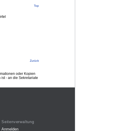
Top
rtel
Zurück
ormationen oder Kopien
st - an die Sekretariate
Seitenverwaltung
Anmelden