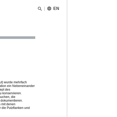
EN
aut) wurde mehrfach
tuation ein Nebeneinander
ept des
u konservieren.
rsuchen, die
u dokumentieren.
n mit denen
r die Putzflanken und