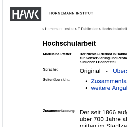
HORNEMANN INSTITUT
Hornemann Institut
E-Publication
Hochschularbei
>
>
>
Hochschularbeit
Madelaine Pfeffer:
Der Nikolai-Friedhof in Hann
zur Konservierung und Resta
südlichen Friedhofsteil.
Sprache:
Original -
Über
Seitenübersicht:
Zusammenfa
weitere Anga
Zusammenfassung:
Der seit 1866 auf
über 700 Jahre 
mitten im Stadtz