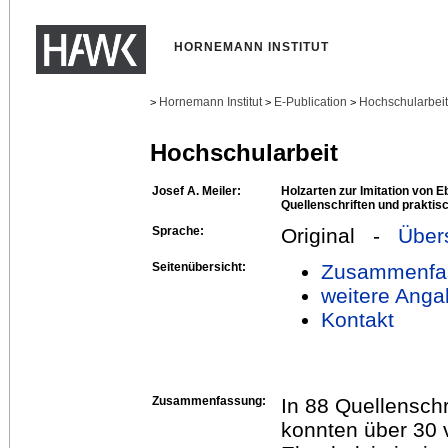
HORNEMANN INSTITUT
Hornemann Institut
E-Publication
Hochschularbei
>
>
>
Hochschularbeit
Josef A. Meiler:
Holzarten zur Imitation von E
Quellenschriften und prakti
Sprache:
Original -
Über
Seitenübersicht:
Zusammenfa
weitere Anga
Kontakt
Zusammenfassung:
In 88 Quellenschr
konnten über 30 