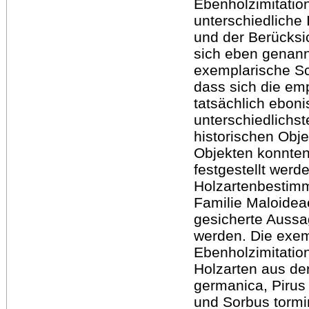
Ebenholzimitatio
unterschiedliche
und der Berücksi
sich eben genann
exemplarische S
dass sich die emp
tatsächlich ebon
unterschiedlichst
historischen Obj
Objekten konnten
festgestellt werd
Holzartenbestimm
Familie Maloidea
gesicherte Aussa
werden. Die exem
Ebenholzimitatio
Holzarten aus de
germanica, Pirus
und Sorbus tormi