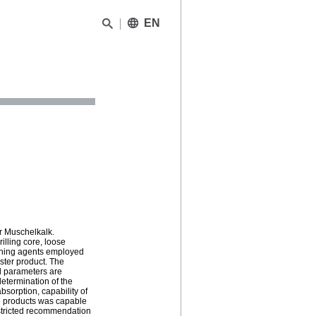
EN
er Muschelkalk.
rilling core, loose
hening agents employed
ester product. The
al parameters are
etermination of the
bsorption, capability of
the products was capable
restricted recommendation