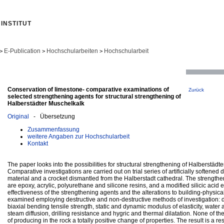
INSTITUT
E-Publication
Hochschularbeiten
Hochschularbeit
>
>
>
Conservation of limestone- comparative examinations of
Zurück
selected strengthening agents for structural strengthening of
Halberstädter Muschelkalk
Original
- Übersetzung
Zusammenfassung
weitere Angaben zur Hochschularbeit
Kontakt
The paper looks into the possibilities for structural strengthening of Halberstädt
Comparative investigations are carried out on trial series of artificially softened d
material and a crocket dismantled from the Halberstadt cathedral. The strengt
are epoxy, acrylic, polyurethane and silicone resins, and a modified silicic acid 
effectiveness of the strengthening agents and the alterations to building-physic
examined employing destructive and non-destructive methods of investigation: d
biaxial bending tensile strength, static and dynamic modulus of elasticity, water a
steam diffusion, drilling resistance and hygric and thermal dilatation. None of 
of producing in the rock a totally positive change of properties. The result is a 