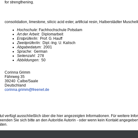
for strengthening.
consolidation, limestone, silicic acid ester, artificial resin, Halberstädter Muschel
Hochschule:
Fachhochschule Potsdam
Art der Arbeit:
Diplomarbeit
Erstprüfer/in:
Prof. G. Hauff
Zweitprüfer/in:
Dipl.-Ing. U. Kalisch
Abgabedatum:
2001
Sprache:
German
Seitenzahl:
278
Abbildungen:
50
Corinna Grimm
Fährweg 35
39240 Calbe/Saale
Deutschland
corinna.grimm@
freenet.de
ut verfügt ausschließlich über die hier angezeigten Informationen. Für weitere Inf
enden Sie sich bitte an den Autor/die Autorin - oder wenn kein Kontakt angegeben i
äten.