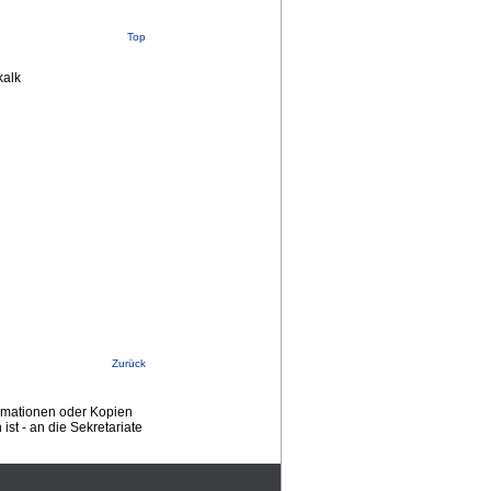
Top
kalk
Zurück
ormationen oder Kopien
st - an die Sekretariate