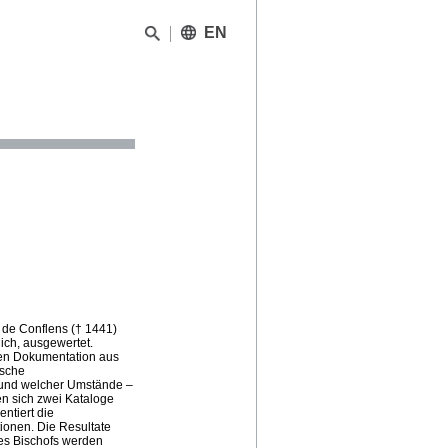
EN
s de Conflens († 1441)
ich, ausgewertet.
hen Dokumentation aus
ische
grund welcher Umstände –
en sich zwei Kataloge
ntiert die
ionen. Die Resultate
es Bischofs werden