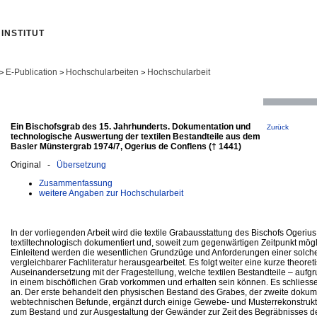
INSTITUT
E-Publication
Hochschularbeiten
Hochschularbeit
>
>
>
Ein Bischofsgrab des 15. Jahrhunderts. Dokumentation und
Zurück
technologische Auswertung der textilen Bestandteile aus dem
Basler Münstergrab 1974/7, Ogerius de Conflens († 1441)
Original -
Übersetzung
Zusammenfassung
weitere Angaben zur Hochschularbeit
In der vorliegenden Arbeit wird die textile Grabausstattung des Bischofs Ogeriu
textiltechnologisch dokumentiert und, soweit zum gegenwärtigen Zeitpunkt mögl
Einleitend werden die wesentlichen Grundzüge und Anforderungen einer solc
vergleichbarer Fachliteratur herausgearbeitet. Es folgt weiter eine kurze theoret
Auseinandersetzung mit der Fragestellung, welche textilen Bestandteile – auf
in einem bischöflichen Grab vorkommen und erhalten sein können. Es schliess
an. Der erste behandelt den physischen Bestand des Grabes, der zweite dokume
webtechnischen Befunde, ergänzt durch einige Gewebe- und Musterrekonstrukt
zum Bestand und zur Ausgestaltung der Gewänder zur Zeit des Begräbnisses d