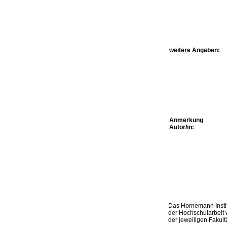
weitere Angaben:
Anmerkung
Autor/in:
Das Hornemann Instit
der Hochschularbeit w
der jeweiligen Fakult