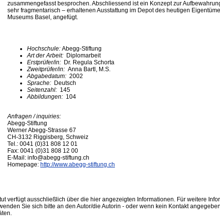
zusammengefasst besprochen. Abschliessend ist ein Konzept zur Aufbewahrung
sehr fragmentarisch – erhaltenen Ausstattung im Depot des heutigen Eigentüme
Museums Basel, angefügt.
Hochschule:
Abegg-Stiftung
Art der Arbeit:
Diplomarbeit
Erstprüfer/in:
Dr. Regula Schorta
Zweitprüfer/in:
Anna Bartl, M.S.
Abgabedatum:
2002
Sprache:
Deutsch
Seitenzahl:
145
Abbildungen:
104
Anfragen / inquiries:
Abegg-Stiftung
Werner Abegg-Strasse 67
CH-3132 Riggisberg, Schweiz
Tel.: 0041 (0)31 808 12 01
Fax: 0041 (0)31 808 12 00
E-Mail: info@abegg-stiftung.ch
Homepage:
http://www.abegg-stiftung.ch
ut verfügt ausschließlich über die hier angezeigten Informationen. Für weitere Inf
enden Sie sich bitte an den Autor/die Autorin - oder wenn kein Kontakt angegeben i
äten.