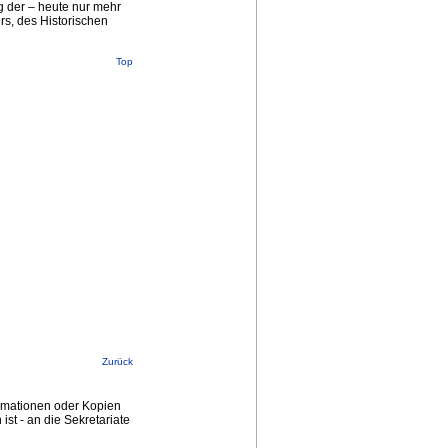
 der – heute nur mehr
rs, des Historischen
Top
Zurück
ormationen oder Kopien
st - an die Sekretariate