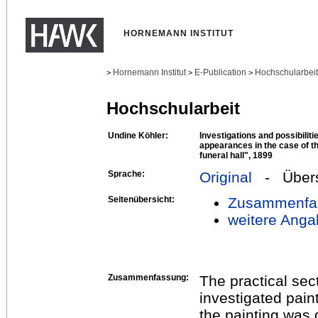
HORNEMANN INSTITUT
Hornemann Institut
E-Publication
Hochschularbei
>
>
>
Hochschularbeit
Undine Köhler:
Investigations and possibilit
appearances in the case of th
funeral hall", 1899
Sprache:
Original
- Übers
Seitenübersicht:
Zusammenfa
weitere Anga
Zusammenfassung:
The practical sec
investigated pain
the painting was 