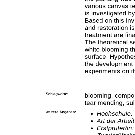
various canvas te
is investigated b
Based on this in
and restoration is
treatment are fin
The theoretical s
white blooming th
surface. Hypothes
the development of
experiments on th
Schlagworte:
blooming, compos
tear mending, sul
weitere Angaben:
Hochschule:
Art der Arbei
Erstprüfer/in