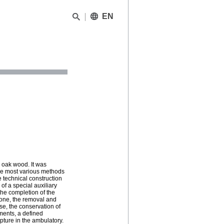
EN
 oak wood. It was
he most various methods
e technical construction
 of a special auxiliary
the completion of the
rone, the removal and
se, the conservation of
gments, a defined
pture in the ambulatory.