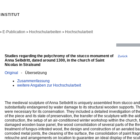
INSTITUT
E-Publication
Hochschularbeiten
Hochschularbeit
>
>
>
Studies regarding the polychromy of the stucco monument of
Zurück
Anna Selbdritt, dated around 1300, in the church of Saint
Nicolas in Stralsund
Original
- Übersetzung
Zusammenfassung
weitere Angaben zur Hochschularbeit
The medieval sculpture of Anna Selbdritt is uniquely assembled from stucco and
substantially endangered by water damage to its structural wooden supports. T
were necessary for its conservation. They included a detailed investigation of th
of the piece and its state of preservation, the transfer of the sculpture with the aid
construction, the setup of an air-conditioned winter workshop within the church, 
damaged wooden base panel, the wood consolidation of several parts of the th
treatment of fungus-infested wood, the design and construction of an aerated ba
corroded metal joints, the cleaning of the surface, the consolidation of paint fra
retouche and arrangements on location to guarantee an ideal display of the scul