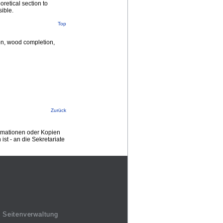
oretical section to
sible.
Top
on, wood completion,
Zurück
ormationen oder Kopien
st - an die Sekretariate
Seitenverwaltung