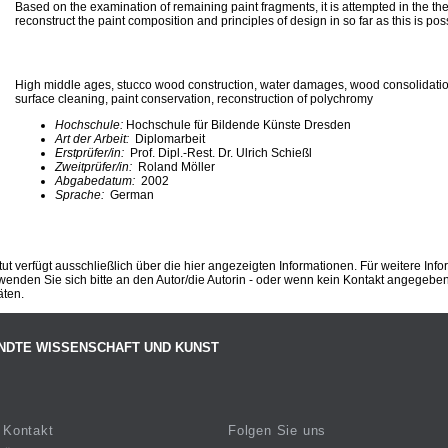
Based on the examination of remaining paint fragments, it is attempted in the the
reconstruct the paint composition and principles of design in so far as this is pos
High middle ages, stucco wood construction, water damages, wood consolidati
surface cleaning, paint conservation, reconstruction of polychromy
Hochschule:
Hochschule für Bildende Künste Dresden
Art der Arbeit:
Diplomarbeit
Erstprüfer/in:
Prof. Dipl.-Rest. Dr. Ulrich Schießl
Zweitprüfer/in:
Roland Möller
Abgabedatum:
2002
Sprache:
German
ut verfügt ausschließlich über die hier angezeigten Informationen. Für weitere Inf
enden Sie sich bitte an den Autor/die Autorin - oder wenn kein Kontakt angegeben i
äten.
NDTE WISSENSCHAFT UND KUNST
Kontakt
Folgen Sie uns