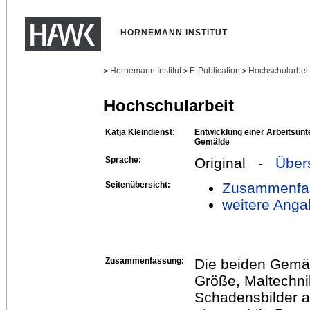
HORNEMANN INSTITUT
Hornemann Institut
E-Publication
Hochschularbei
>
>
>
Hochschularbeit
Katja Kleindienst:
Entwicklung einer Arbeitsunte
Gemälde
Sprache:
Original -
Über
Seitenübersicht:
Zusammenfa
weitere Anga
Zusammenfassung:
Die beiden Gemäld
Größe, Maltechni
Schadensbilder ab