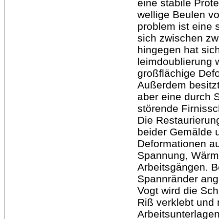
eine stabile Prot
wellige Beulen vo
problem ist eine 
sich zwischen zwe
hingegen hat sich
leimdoublierung w
großflächige Def
Außerdem besitzt
aber eine durch 
störende Firnissc
Die Restaurierung
beider Gemälde 
Deformationen a
Spannung, Wärme
Arbeitsgängen. 
Spannränder ange
Vogt wird die Sc
Riß verklebt und 
Arbeitsunterlage