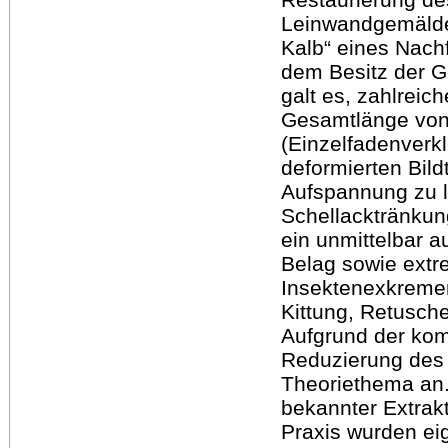
Leinwandgemälde
Kalb“ eines Nachf
dem Besitz der G
galt es, zahlreic
Gesamtlänge von
(Einzelfadenverkl
deformierten Bild
Aufspannung zu l
Schellacktränkung
ein unmittelbar a
Belag sowie ext
Insektenexkremen
Kittung, Retusche
Aufgrund der kom
Reduzierung des 
Theoriethema an.
bekannter Extrak
Praxis wurden e