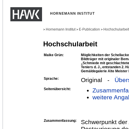
HORNEMANN INSTITUT
Hornemann Institut
E-Publication
Hochschularbei
>
>
>
Hochschularbeit
Maike Grün:
Möglichkeiten der Schellacke
Bildträger mit originaler Be
„Schmiede mit geschlachtete
Teniers d. J., entstanden 2. H
Gemäldegalerie Alte Meister D
Sprache:
Original -
Über
Seitenübersicht:
Zusammenfa
weitere Anga
Zusammenfassung:
Schwerpunkt der 
Restaurierung de