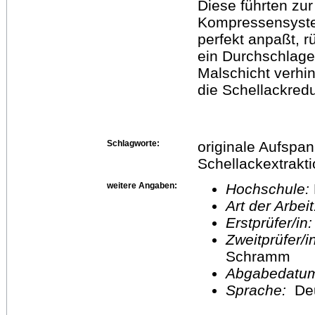
Diese führten zur
Kompressensystem
perfekt anpaßt, r
ein Durchschlagen
Malschicht verhi
die Schellackredu
Schlagworte:
originale Aufspa
Schellackextrakti
weitere Angaben:
Hochschule:
Art der Arbei
Erstprüfer/in
Zweitprüfer/
Schramm
Abgabedatu
Sprache:
De