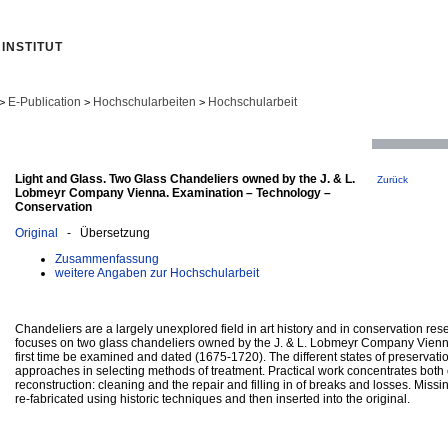
INSTITUT
E-Publication
Hochschularbeiten
Hochschularbeit
>
>
>
Light and Glass. Two Glass Chandeliers owned by the J. & L.
Zurück
Lobmeyr Company Vienna. Examination – Technology –
Conservation
Original
- Übersetzung
Zusammenfassung
weitere Angaben zur Hochschularbeit
Chandeliers are a largely unexplored field in art history and in conservation res
focuses on two glass chandeliers owned by the J. & L. Lobmeyr Company Vienna
first time be examined and dated (1675-1720). The different states of preservati
approaches in selecting methods of treatment. Practical work concentrates both
reconstruction: cleaning and the repair and filling in of breaks and losses. Miss
re-fabricated using historic techniques and then inserted into the original.