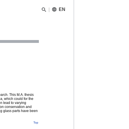
EN
earch. This M.A. thesis
, which could for the
on lead to varying
 on conservation and
ing glass parts have been
Top