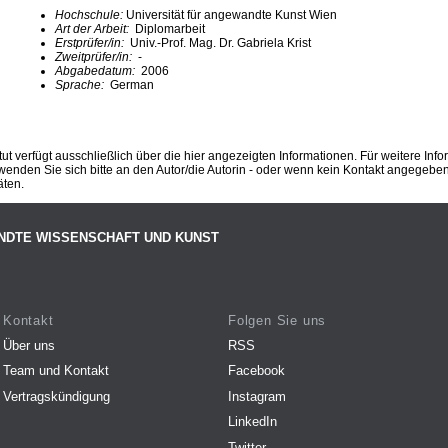
Hochschule:
Universität für angewandte Kunst Wien
Art der Arbeit:
Diplomarbeit
Erstprüfer/in:
Univ.-Prof. Mag. Dr. Gabriela Krist
Zweitprüfer/in:
-
Abgabedatum:
2006
Sprache:
German
ut verfügt ausschließlich über die hier angezeigten Informationen. Für weitere Inf
enden Sie sich bitte an den Autor/die Autorin - oder wenn kein Kontakt angegeben i
äten.
NDTE WISSENSCHAFT UND KUNST
Kontakt
Folgen Sie uns
Über uns
RSS
Team und Kontakt
Facebook
Vertragskündigung
Instagram
LinkedIn
Twitter