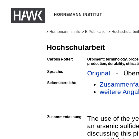
HORNEMANN INSTITUT
Hornemann Institut
E-Publication
Hochschularbei
>
>
>
Hochschularbeit
Carolin Rötter:
Orpiment: terminology, propert
production, durability, utilisa
Sprache:
Original
- Übers
Seitenübersicht:
Zusammenfa
weitere Anga
Zusammenfassung:
The use of the ye
an arsenic sulfide
discussing this pi