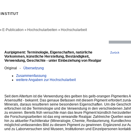
INSTITUT
E-Publication
Hochschularbeiten
Hochschularbeit
>
>
>
Auripigment: Terminologie, Eigenschaften, natürliche
Zurück
Vorkommen, künstliche Herstellung, Beständigkeit,
Verwendung, Geschichte - unter Einbeziehung von Realgar
Original -
Übersetzung
Zusammenfassung
weitere Angaben zur Hochschularbeit
Seit dem Altertum ist die Verwendung des gelben bis gelb-orangen Pigmentes A
Arsensulfid - bekannt. Das genaue Befassen mit diesem Pigment erfordert zunäc
Minerals, daraus resultieren seine besonderen Eigenschaften. Um die Geschic
erforschen ist die Terminologie und die Verwendung in den verschiedenen Ja
zu eruieren. Bereits früh versuchte man das teure Pigment künstlich herzustell
die Forschungsarbeiten ist das eng verwandte Realgar. Zahlreiche Quellen ware
hin zu aktueller Fachliteratur (Mineralogie, Chemie, Restaurierung, Kunsttechnol
möglichst umfassendes Bild zu diesem Pigment zu gewinnen. Ergänzend zur Aus
und zu Laborversuchen sind Museen, Institutionen und Einzelpersonen kontakt