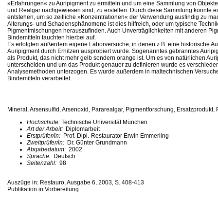
»Erfahrungen« zu Auripigment zu ermitteln und um eine Sammlung von Objekte
und Realgar nachgewiesen sind, zu erstellen. Durch diese Sammlung konnte ein 
entstehen, um so zeitliche »Konzentrationen« der Verwendung ausfindig zu ma
Alterungs- und Schadensphänomene ist dies hilfreich, oder um typische Techni
Pigmentmischungen herauszufinden. Auch Unverträglichkeiten mit anderen Pig
Bindemitteln tauchten hierbei auf.
Es erfolgten außerdem eigene Laborversuche, in denen z.B. eine historische A
Auripigment durch Erhitzen ausprobiert wurde. Sogenanntes gebranntes Auripig
als Produkt, das nicht mehr gelb sondern orange ist. Um es von natürlichen Aur
unterscheiden und um das Produkt genauer zu definieren wurde es verschied
Analysemethoden unterzogen. Es wurde außerdem in maltechnischen Versuche
Bindemitteln verarbeitet.
Mineral, Arsensulfid, Arsenoxid, Pararealgar, Pigmentforschung, Ersatzprodukt, 
Hochschule:
Technische Universität München
Art der Arbeit:
Diplomarbeit
Erstprüfer/in:
Prof. Dipl.-Restaurator Erwin Emmerling
Zweitprüfer/in:
Dr. Günter Grundmann
Abgabedatum:
2002
Sprache:
Deutsch
Seitenzahl:
98
Auszüge in: Restauro, Ausgabe 6, 2003, S. 408-413
Publikation in Vorbereitung