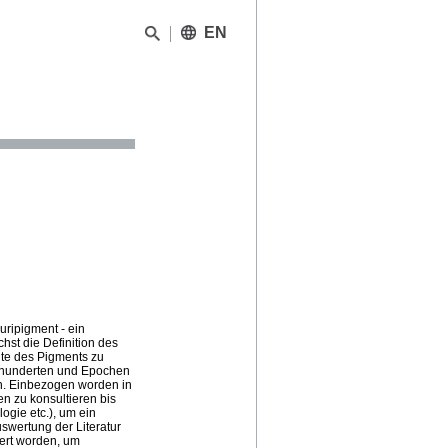
EN
uripigment - ein
hst die Definition des
hte des Pigments zu
hrhunderten und Epochen
en. Einbezogen worden in
n zu konsultieren bis
ogie etc.), um ein
wertung der Literatur
iert worden, um