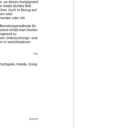
n, an denen Auripigment
relativ dichtes Bild
chen. Auch in Bezug auf
ken oder
menten oder mit
ufbereitungsmethode für
ment erhält man hierbei
ipigment zu
enen Untersuchungs- und
n in verschiedenen
Top
Fischgalle, Kreide, Essig
Zurück