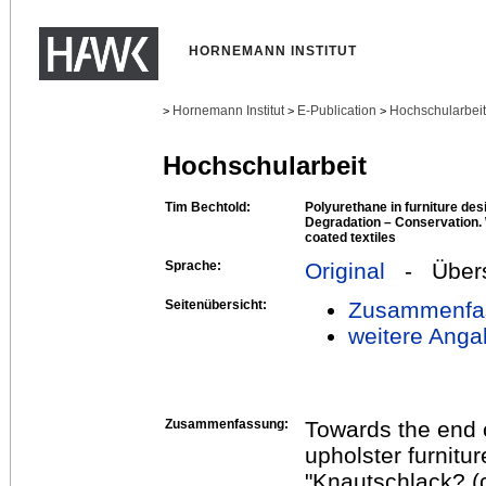
HORNEMANN INSTITUT
Hornemann Institut
E-Publication
Hochschularbei
>
>
>
Hochschularbeit
Tim Bechtold:
Polyurethane in furniture des
Degradation – Conservation. 
coated textiles
Sprache:
Original
- Übers
Seitenübersicht:
Zusammenfa
weitere Anga
Zusammenfassung:
Towards the end o
upholster furnitu
"Knautschlack? (c