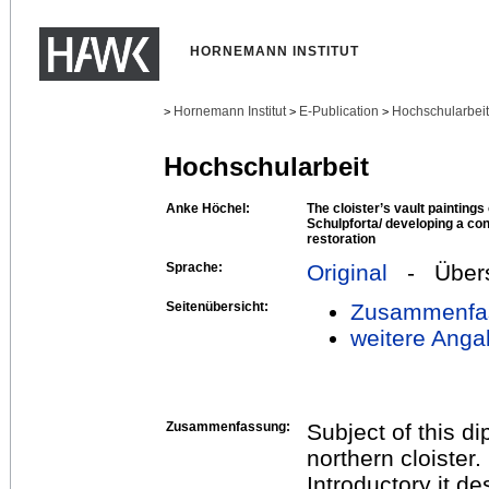
HORNEMANN INSTITUT
Hornemann Institut
E-Publication
Hochschularbei
>
>
>
Hochschularbeit
Anke Höchel:
The cloister’s vault painting
Schulpforta/ developing a co
restoration
Sprache:
Original
- Übers
Seitenübersicht:
Zusammenfa
weitere Anga
Zusammenfassung:
Subject of this di
northern cloister.
Introductory it d