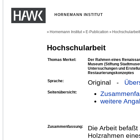
HORNEMANN INSTITUT
Hornemann Institut
E-Publication
Hochschularbei
>
>
>
Hochschularbeit
Thomas Merkel:
Der Rahmen eines Renaissa
Museum (Stiftung Stadtmuseu
Untersuchungen und Erstellu
Restaurierungskonzeptes
Sprache:
Original -
Über
Seitenübersicht:
Zusammenfa
weitere Anga
Zusammenfassung:
Die Arbeit befaßt
Holzrahmen eine