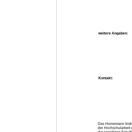
weitere Angaben:
Kontakt:
Das Hornemann Instit
der Hochschularbeit w
der jeweiligen Fakult