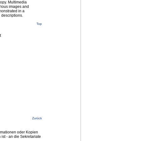
copy. Multimedia
arious images and
monstrated in a
descriptions.
Top
t
Zurück
ormationen oder Kopien
st - an die Sekretariate