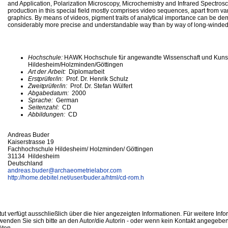
and Application, Polarization Microscopy, Microchemistry and Infrared Spectros
production in this special field mostly comprises video sequences, apart from v
graphics. By means of videos, pigment traits of analytical importance can be de
considerably more precise and understandable way than by way of long-winded 
Hochschule:
HAWK Hochschule für angewandte Wissenschaft und Kuns
Hildesheim/Holzminden/Göttingen
Art der Arbeit:
Diplomarbeit
Erstprüfer/in:
Prof. Dr. Henrik Schulz
Zweitprüfer/in:
Prof. Dr. Stefan Wülfert
Abgabedatum:
2000
Sprache:
German
Seitenzahl:
CD
Abbildungen:
CD
Andreas Buder
Kaiserstrasse 19
Fachhochschule Hildesheim/ Holzminden/ Göttingen
31134 Hildesheim
Deutschland
andreas.buder@
archaeometrielabor.com
http://home.debitel.net/user/buder.a/html/cd-rom.h
ut verfügt ausschließlich über die hier angezeigten Informationen. Für weitere Inf
enden Sie sich bitte an den Autor/die Autorin - oder wenn kein Kontakt angegeben i
äten.