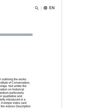
EN
 outlining the works
stitute of Conservation,
edge. Not unlike the
ation on historical
medium particularly
ir qualitative and
iefly introduced in a
. A simple index card
 the indices Description