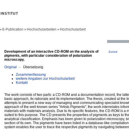
INSTITUT
E-Publication
Hochschularbeiten
Hochschularbeit
>
>
>
Development of an interactive CD-ROM on the analysis of
Zurück
pigments, with particular consideration of polarization
microscopy.
Original
- Übersetzung
Zusammenfassung
weitere Angaben zur Hochschularbeit
Kontakt
The work consists of two parts: a CD-ROM and a documentation record, the latter
basic approach, its rationale and its implementation. The thesis, created at the In
attempts to present a new way of managing and communicating specialist knowl
approach of the well-known series "Artists Pigments", the work interrelates inform
materials with materials analysis. Due to its specific features, the CD-ROM is a 
suited to this purpose. The CD presents the properties of pigments as keys to the
analytical classification. Emphasis has been given to polarization microscopy, br
section of its own. The pigments have been listed in a database-like compilation
system enables the user to trace the respective pigments by navigating between