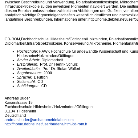
zwischen Beschreibung und Verwendung, Polarisationsmikroskopie, Mikroche
Infrarotspektroskopie zu den jeweiligen Pigmenten navigiert werden. Die multi
diesem Bereich umfasst neben zahlreichen Abbildungen und Grafiken, vor all
analytisch wichtige Pigmenteigenschaften wesentlich deutlicher und nachvollzi
langatmige Beschreibungen. Informationen unter: http://home.debitel.net/user/b
CD-ROM,Fachhochschule Hildesheim/Göttingen/Holzminden, Polarisationsmik
Diplomarbeit,Infrarotspektroskopie, Konservierung,Mikrochemie, Pigmentanalyt
Hochschule:
HAWK Hochschule für angewandte Wissenschaft und Kuns
Hildesheim/Holzminden/Göttingen
Art der Arbeit:
Diplomarbeit
Erstprüfer/in:
Prof. Dr. Henrik Schulz
Zweitprüfer/in:
Prof. Dr. Stefan Wülfert
Abgabedatum:
2000
Sprache:
Deutsch
Seitenzahl:
CD
Abbildungen:
CD
Andreas Buder
Kaiserstrasse 19
Fachhochschule Hildesheim/ Holzminden/ Göttingen
31134 Hildesheim
Deutschland
andreas.buder@
archaeometrielabor.com
http://home.debitel.net/user/buder.a/html/cd-rom.h