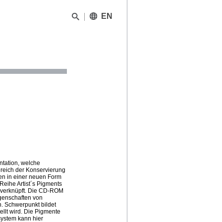
EN
ntation, welche
ereich der Konservierung
sen in einer neuen Form
Reihe Artist´s Pigments
r verknüpft. Die CD-ROM
igenschaften von
n. Schwerpunkt bildet
ellt wird. Die Pigmente
system kann hier