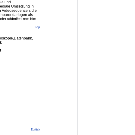
mie und
mediale Umsetzung in
em Videosequenzen, die
ehbarer darlegen als
uder.a/html/cd-rom.htm
Top
roskopie,Datenbank,
ik
t
Zurück