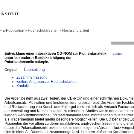
INSTITUT
E-Publication
Hochschularbeiten
Hochschularbeit
>
>
>
Entwicklung einer interaktiven CD-ROM zur Pigmentanalytik
Zurück
unter besonderer Berücksichtigung der
Polarisationsmikroskopie.
Original -
Übersetzung
Zusammenfassung
weitere Angaben zur Hochschularbeit
Kontakt
Die Arbeit besteht aus zwei Teilen, der CD-ROM und einer schriftlichen Dokume
Arbeitsansatz, Motivation und Implementierung beschreibt. Die Arbeit im Fachb
und Restaurierung von Kunst- und Kulturgut versteht sich als Versuch Fachwis
der Verwaltung und Kommunikation zu offerieren. Ähnlich wie in der bekannten 
werden werkstoffhistorische und materialanalytische Informationen miteinande
als Trägermedium bietet hierfür besondere Möglichkeiten. Die CD behandelt E
Pigmenten die vor allem zu deren qualitativen, analytischen Bestimmung diene
dabei die Polarisationsmikroskopie, die in einem eigenen Abschnitt kurz vorgest
sind in einer Art Datenbank zusammengefasst. In einem einfachen Karteikarten