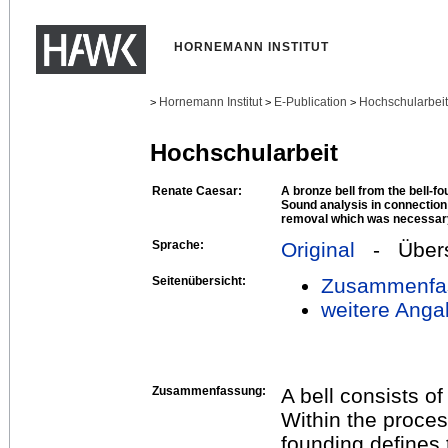
HORNEMANN INSTITUT
Hornemann Institut
E-Publication
Hochschularbei
>
>
>
Hochschularbeit
Renate Caesar:
A bronze bell from the bell-
Sound analysis in connection 
removal which was necessary 
Sprache:
Original
- Übers
Seitenübersicht:
Zusammenfa
weitere Anga
Zusammenfassung:
A bell consists 
Within the process
founding defines 