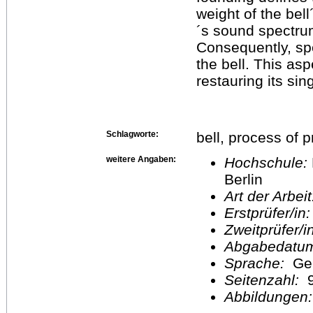
weight of the bell
´s sound spectrum
Consequently, spe
the bell. This as
restauring its si
Schlagworte:
bell, process of 
weitere Angaben:
Hochschule:
Berlin
Art der Arbei
Erstprüfer/in
Zweitprüfer/
Abgabedatu
Sprache:
Ge
Seitenzahl:
Abbildungen