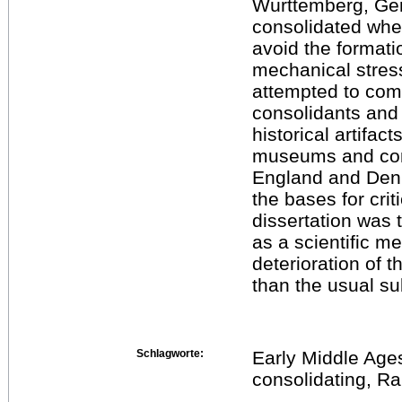
Württemberg, Ger
consolidated whe
avoid the formati
mechanical stress 
attempted to comp
consolidants and
historical artifac
museums and cons
England and Denma
the bases for crit
dissertation was
as a scientific m
deterioration of 
than the usual su
Schlagworte:
Early Middle Age
consolidating, 