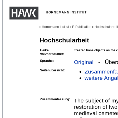
HORNEMANN INSTITUT
Hornemann Institut
E-Publication
Hochschularbei
>
>
>
Hochschularbeit
Heike
Treated bone objects as the 
Voßmerbäumer:
Sprache:
Original
- Übers
Seitenübersicht:
Zusammenfa
weitere Anga
Zusammenfassung:
The subject of my
restoration of tw
medieval cemeter