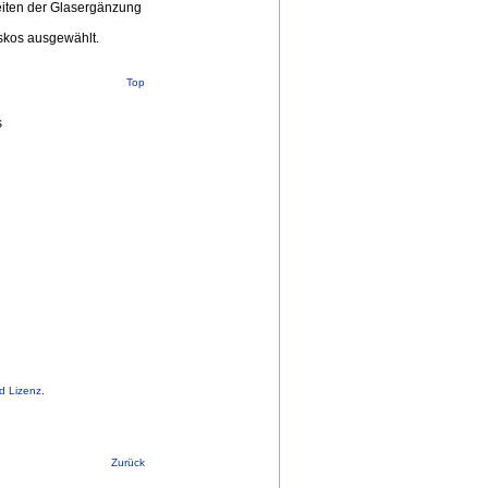
eiten der Glasergänzung
skos ausgewählt.
Top
s
d Lizenz
.
Zurück