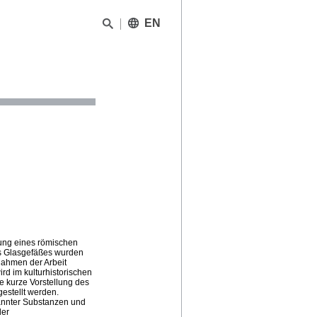
EN
erung eines römischen
s Glasgefäßes wurden
Rahmen der Arbeit
rd im kulturhistorischen
e kurze Vorstellung des
estellt werden.
kannter Substanzen und
der