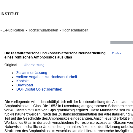
INSTITUT
E-Publication
Hochschularbeiten
Hochschularbeit
>
>
>
Die restauratorische und konservatorische Neubearbeitung
Zurück
eines römischen Amphoriskos aus Glas
Original -
Übersetzung
Zusammenfassung
weitere Angaben zur Hochschularbeit
Kontakt
Download
DOI (Digital Object Identifier)
Die vorliegende Arbeit beschäftigt sich mit der Neubearbeitung der Altrestauri
Amphoriskos aus Glas. Die 1853 in Luxemburg ausgegrabenen Scherben eine
vor 40 Jahren mit Hilfe von Gips großflächig ergänzt. Diese Maßnahme soll im 
rückrestauriert werden. Nach der Zustandsdokumentation der Altrestaurierung wi
Teil auf die Geschichte des Amphoriskos eingegangen. Anschließend erfolgt ein
Werkstoffes Glas, in der auch verschiedene Korrosionsprozesse an Gläsern vorg
Naturwissenschaftliche Untersuchungen unterstützen die Identifizierung unbe
Strukturen des Amphoriskos. Im Anschluss an die Literaturrecherche bezüglich 