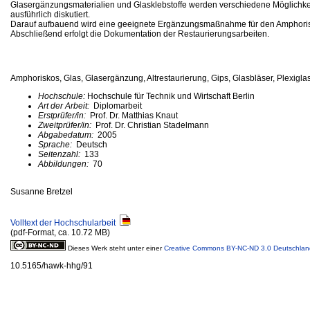
Glasergänzungsmaterialien und Glasklebstoffe werden verschiedene Möglichk
ausführlich diskutiert.
Darauf aufbauend wird eine geeignete Ergänzungsmaßnahme für den Amphori
Abschließend erfolgt die Dokumentation der Restaurierungsarbeiten.
Amphoriskos, Glas, Glasergänzung, Altrestaurierung, Gips, Glasbläser, Plexigla
Hochschule:
Hochschule für Technik und Wirtschaft Berlin
Art der Arbeit:
Diplomarbeit
Erstprüfer/in:
Prof. Dr. Matthias Knaut
Zweitprüfer/in:
Prof. Dr. Christian Stadelmann
Abgabedatum:
2005
Sprache:
Deutsch
Seitenzahl:
133
Abbildungen:
70
Susanne Bretzel
Volltext der Hochschularbeit
(pdf-Format, ca. 10.72 MB)
Dieses Werk steht unter einer
Creative Commons BY-NC-ND 3.0 Deutschlan
10.5165/hawk-hhg/91