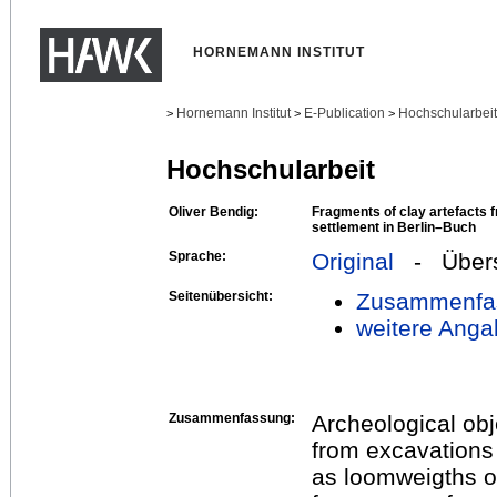
HORNEMANN INSTITUT
Hornemann Institut
E-Publication
Hochschularbei
>
>
>
Hochschularbeit
Oliver Bendig:
Fragments of clay artefacts 
settlement in Berlin–Buch
Sprache:
Original
- Übers
Seitenübersicht:
Zusammenfa
weitere Anga
Zusammenfassung:
Archeological obj
from excavations 
as loomweigths or