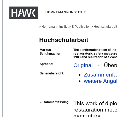
HORNEMANN INSTITUT
Hornemann Institut
E-Publication
Hochschularbei
>
>
>
Hochschularbeit
Markus
The confirmation room of the
Schuhmacher:
restauratoric safety measure
1903 and realization of a con
Sprache:
Original
- Übers
Seitenübersicht:
Zusammenfa
weitere Anga
Zusammenfassung:
This work of dipl
restauration meas
near future.