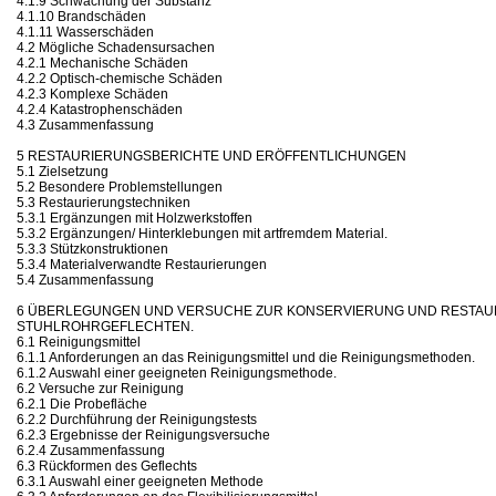
4.1.9 Schwächung der Substanz
4.1.10 Brandschäden
4.1.11 Wasserschäden
4.2 Mögliche Schadensursachen
4.2.1 Mechanische Schäden
4.2.2 Optisch-chemische Schäden
4.2.3 Komplexe Schäden
4.2.4 Katastrophenschäden
4.3 Zusammenfassung
5 RESTAURIERUNGSBERICHTE UND ERÖFFENTLICHUNGEN
5.1 Zielsetzung
5.2 Besondere Problemstellungen
5.3 Restaurierungstechniken
5.3.1 Ergänzungen mit Holzwerkstoffen
5.3.2 Ergänzungen/ Hinterklebungen mit artfremdem Material.
5.3.3 Stützkonstruktionen
5.3.4 Materialverwandte Restaurierungen
5.4 Zusammenfassung
6 ÜBERLEGUNGEN UND VERSUCHE ZUR KONSERVIERUNG UND RESTAU
STUHLROHRGEFLECHTEN.
6.1 Reinigungsmittel
6.1.1 Anforderungen an das Reinigungsmittel und die Reinigungsmethoden.
6.1.2 Auswahl einer geeigneten Reinigungsmethode.
6.2 Versuche zur Reinigung
6.2.1 Die Probefläche
6.2.2 Durchführung der Reinigungstests
6.2.3 Ergebnisse der Reinigungsversuche
6.2.4 Zusammenfassung
6.3 Rückformen des Geflechts
6.3.1 Auswahl einer geeigneten Methode