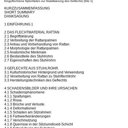
Eingeflochtene Nylonfäden zur Stabilisierung des Geflechts (Sitz 1)
KURZZUSAMMENFASSUNG
SHORT SUMMARY
DANKSAGUNG
1 EINFÜHRUNG 1
2 DAS FLECHTMATERIAL RATTAN
2.1 Begriffsklärung
2.2 Verbreitung der Rattanpalmen
2.3 Anbau und Vorbehandlung von Rattan
2.4 Morphologie der Rattanpalmen
2.5 Anatomische Merkmale
2.6 Bestandteile des Stuhlrohrs
2.7 Eigenschaften des Stuhlrohrs
3 GEFLECHTE AUS STUHLROHR.
3.1 Kulturhistorischer Hintergrund und Verwendung
3.2 Verarbeitung von Rattan zu Stuhlflechtrohr
3.3 Herstellungstechniken des Geflechts
4 SCHADENSBILDER UND IHRE URSACHEN
4.1 Schadensphänomene
4.1.1 Spaltungen.
4.1.2 Risse.
4.1.3 Brüche und Verluste.
4.1.4 Deformationen
4.1.5 Schäden am Sitzrahmen
4.1.6 Farbwertveränderungen
4.1.7 Verschmutzung
4.1.8 Querrisse in der Siliziumdioxid-Schicht