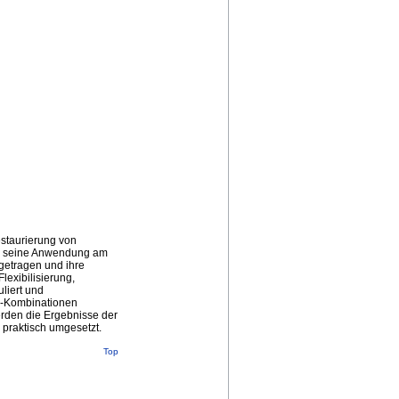
estaurierung von
wie seine Anwendung am
getragen und ihre
lexibilisierung,
liert und
al-Kombinationen
erden die Ergebnisse der
 praktisch umgesetzt.
Top