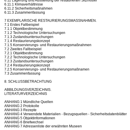
6.11 Lagerung und Ausstellung der restaurierten Sitzmöbel
6.11.1 Klimaverhältnisse
6.11.2 Sicherheitsmaßnahmen
6.11.3 Zusammenfassung
7 EXEMPLARISCHE RESTAURIERUNGSMASSNAHMEN.
7.1 Erstes Fallbeispiel
7.1.1 Objektbestimmung
7.1.2 Technologische Untersuchungen
7.1.3 Zustandsuntersuchungen
7.1.4 Restaurierungskonzept
7.1.5 Konservierungs- und Restaurierungsmaßnahmen
7.2 Zweites Fallbeispiel
7.2.1 Objektbestimmung
7.2.2 Technologische Untersuchungen
7.2.3 Zustandsuntersuchungen
7.2.4 Restaurierungskonzept
7.2.5 Konservierungs- und Restaurierungsmaßnamen
7.3 Zusammenfassung
8. SCHLUSSBETRACHTUNG
ABBILDUNGSVERZEICHNIS.
LITERATURVERZEICHNIS
ANHANG 1 Mündliche Quellen
ANHANG 2 Protokolle
ANHANG 3 Rezepte
ANHANG 4 Verwendete Materialien - Bezugsquellen - Sicherheitsdatenblätter
ANHANG 5 Objektinformationen
ANHANG 6 Briefwechsel
ANHANG 7 Adressenliste der erwähnten Museen