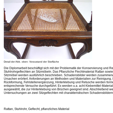
Detail der Abb. oben: Vorzustand der Sitzfläche
Die Diplomarbeit beschäftigt sich mit der Problematik der Konservierung und R
Stuhlrohrgeflechten an Sitzmöbeln. Das Pflanzliche Flechtmaterial Rattan so
Sitzmöbel werden ausführlich beschrieben. Schadensbilder werden zusammen
Ursachen erörtert. Anforderungen an Methoden und Materialien zur Reinigung, F
Rückformung, Fehlstellenergänzung, Hinterklebung und Retusche werden formu
entsprechende Versuche durchgeführt. Es werden u.a. acht Klebemittel-Materi
ausgewählt, die zur Hinterklebung von Brüchen geeignet sind. Abschließend w
Untersuchungen an zwei Sitzgeflechten mit charakteristischen Schadensbildern
Rattan, Stuhlrohr, Geflecht, pflanzliches Material