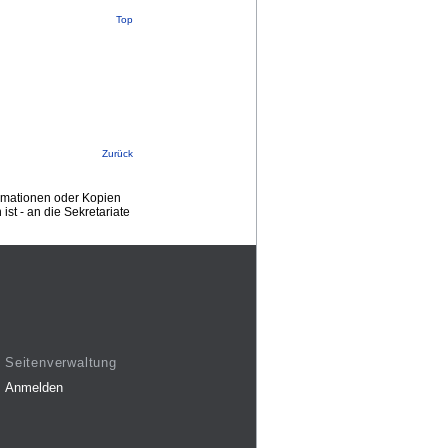
Top
Zurück
ormationen oder Kopien
st - an die Sekretariate
Seitenverwaltung
Anmelden