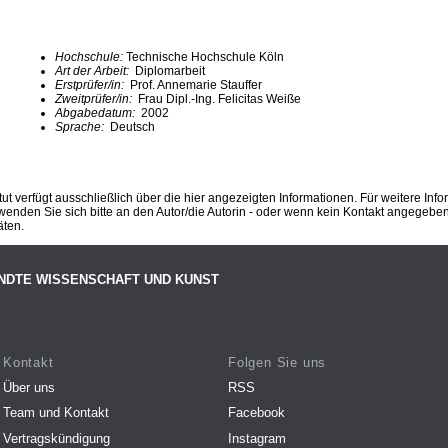
Hochschule:
Technische Hochschule Köln
Art der Arbeit:
Diplomarbeit
Erstprüfer/in:
Prof. Annemarie Stauffer
Zweitprüfer/in:
Frau Dipl.-Ing. Felicitas Weiße
Abgabedatum:
2002
Sprache:
Deutsch
ut verfügt ausschließlich über die hier angezeigten Informationen. Für weitere Inf
enden Sie sich bitte an den Autor/die Autorin - oder wenn kein Kontakt angegeben i
äten.
NDTE WISSENSCHAFT UND KUNST
Kontakt
Folgen Sie uns
Über uns
RSS
Team und Kontakt
Facebook
Vertragskündigung
Instagram