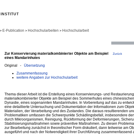
INSTITUT
E-Publication
Hochschularbeiten
Hochschularbeit
>
>
>
Zur Konservierung materialkombinierter Objekte am Beispiel
Zurück
eines Mandarinhutes
Original -
Übersetzung
Zusammenfassung
weitere Angaben zur Hochschularbeit
Thema dieser Arbeit ist die Erstellung eines Konservierungs- und Restaurieru
materialkombinierter Objekte am Beispiel des Sommerhutes eines chinesische
Dynastie, eines sogenannten Mandarinhutes. In Vorbereitung auf das zu entwic
eine detaillierte Untersuchung und Dokumentation der Informationen zum Objek
Materialien, der Verarbeitung und des Zustandes. Die daraus resultierenden u
Problematiken umfassen die Schwerpunkte Schädlingsbefall, insbesondere den
durch Mikroorganismen, Reinigung, Rückformung der Deformierungen, Sicheru
Stabilisierungsmaßnahmen sowie präventive Maßnahmen. Zu diesen Problema
zur Bearbeitung zunächst in theoretischer Form diskutiert, dann teilweise am O
ausgeführt und nach der Notwendigkeit ihrer Durchführung zusammenfassend a