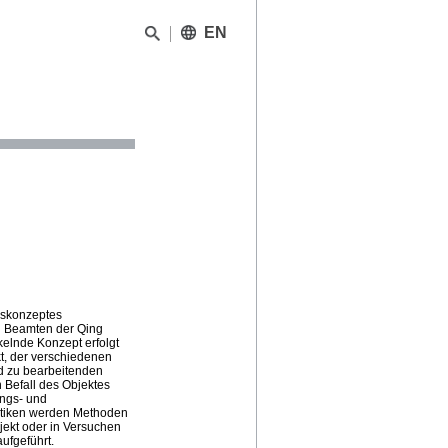
EN
ngskonzeptes
n Beamten der Qing
kelnde Konzept erfolgt
t, der verschiedenen
nd zu bearbeitenden
 Befall des Objektes
ngs- und
tiken werden Methoden
bjekt oder in Versuchen
ufgeführt.