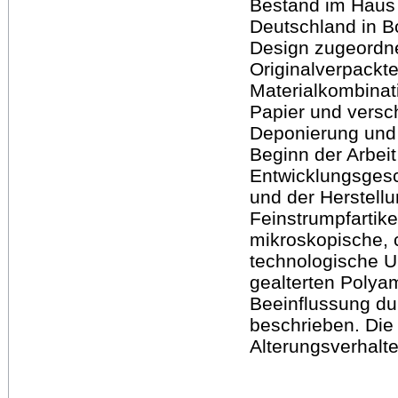
Bestand im Haus 
Deutschland in Bo
Design zugeordne
Originalverpackt
Materialkombina
Papier und versc
Deponierung und 
Beginn der Arbeit 
Entwicklungsgesc
und der Herstell
Feinstrumpfartikel
mikroskopische, 
technologische U
gealterten Polyam
Beeinflussung du
beschrieben. Die
Alterungsverhalt