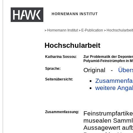
HORNEMANN INSTITUT
Hornemann Institut
E-Publication
Hochschularbei
>
>
>
Hochschularbeit
Katharina Sossou:
Zur Problematik der Deponie
Polyamid-Feinstrümpfen in 
Sprache:
Original -
Über
Seitenübersicht:
Zusammenfa
weitere Anga
Zusammenfassung:
Feinstrumpfartike
musealen Sammlun
Aussagewert aufb