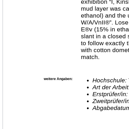
exhibition “I, Kin
mud layer was car
ethanol) and the 
W/A/VnII®”. Lose 
E®v (15% in etha
slant in a close
to follow exactly
with cotton domet
match.
weitere Angaben:
Hochschule:
Art der Arbei
Erstprüfer/in
Zweitprüfer/
Abgabedatu