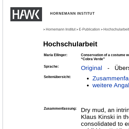
HORNEMANN INSTITUT
Hornemann Institut
E-Publication
Hochschularbei
>
>
>
Hochschularbeit
Maria Ellinger:
Conservation of a costume wo
“Cobra Verde”
Sprache:
Original
- Übers
Seitenübersicht:
Zusammenfa
weitere Anga
Zusammenfassung:
Dry mud, an intr
Klaus Kinski in t
consolidated to 