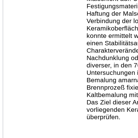
Festigungsmateri
Haftung der Malsc
Verbindung der l
Keramikoberfläch
konnte ermittelt 
einen Stabilitäts
Charakterverände
Nachdunklung ode
diverser, in den 
Untersuchungen is
Bemalung amarnaz
Brennprozeß fixie
Kaltbemalung mit
Das Ziel dieser 
vorliegenden Kera
überprüfen.