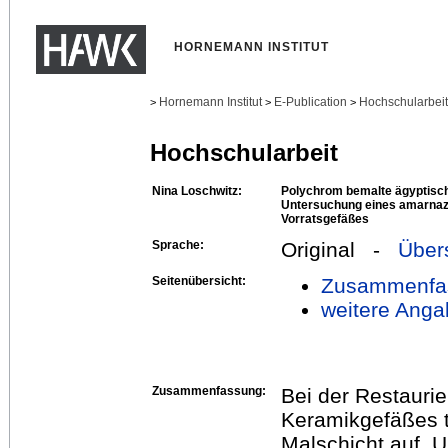
HORNEMANN INSTITUT
Hornemann Institut
E-Publication
Hochschularbei
>
>
>
Hochschularbeit
Nina Loschwitz:
Polychrom bemalte ägyptisc
Untersuchung eines amarnaze
Vorratsgefäßes
Sprache:
Original -
Über
Seitenübersicht:
Zusammenfa
weitere Anga
Zusammenfassung:
Bei der Restauri
Keramikgefäßes t
Malschicht auf. 