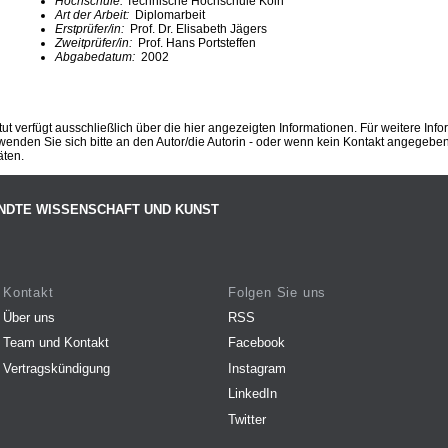
Hochschule:
Technische Hochschule Köln
Art der Arbeit:
Diplomarbeit
Erstprüfer/in:
Prof. Dr. Elisabeth Jägers
Zweitprüfer/in:
Prof. Hans Portsteffen
Abgabedatum:
2002
ut verfügt ausschließlich über die hier angezeigten Informationen. Für weitere Inf
enden Sie sich bitte an den Autor/die Autorin - oder wenn kein Kontakt angegeben i
äten.
NDTE WISSENSCHAFT UND KUNST
Kontakt
Folgen Sie uns
Über uns
RSS
Team und Kontakt
Facebook
Vertragskündigung
Instagram
LinkedIn
Twitter