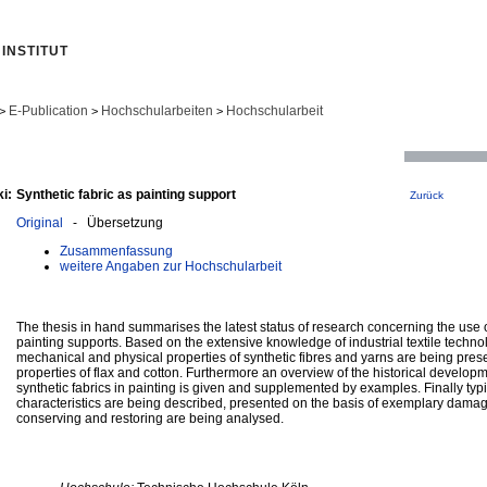
INSTITUT
E-Publication
Hochschularbeiten
Hochschularbeit
>
>
>
i:
Synthetic fabric as painting support
Zurück
Original
- Übersetzung
Zusammenfassung
weitere Angaben zur Hochschularbeit
The thesis in hand summarises the latest status of research concerning the use o
painting supports. Based on the extensive knowledge of industrial textile techno
mechanical and physical properties of synthetic fibres and yarns are being pre
properties of flax and cotton. Furthermore an overview of the historical developm
synthetic fabrics in painting is given and supplemented by examples. Finally typ
characteristics are being described, presented on the basis of exemplary damage
conserving and restoring are being analysed.