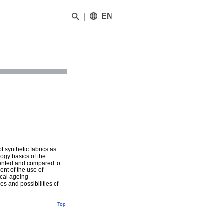
EN
f synthetic fabrics as
logy basics of the
sented and compared to
ent of the use of
ical ageing
s and possibilities of
Top