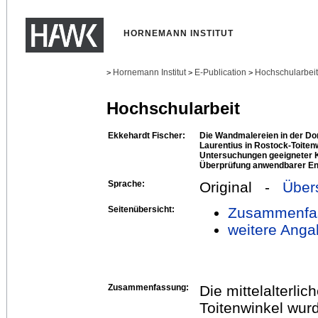
HORNEMANN INSTITUT
Hornemann Institut
E-Publication
Hochschularbei
>
>
>
Hochschularbeit
Ekkehardt Fischer:
Die Wandmalereien in der Dor
Laurentius in Rostock-Toite
Untersuchungen geeigneter 
Überprüfung anwendbarer En
Sprache:
Original -
Über
Seitenübersicht:
Zusammenfa
weitere Anga
Zusammenfassung:
Die mittelalterli
Toitenwinkel wur