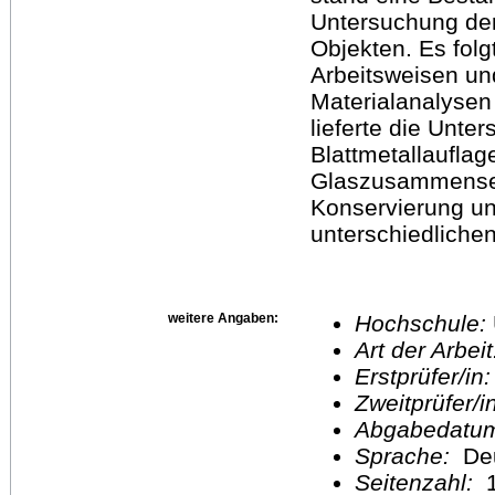
Untersuchung de
Objekten. Es folg
Arbeitsweisen un
Materialanalysen 
lieferte die Unte
Blattmetallaufla
Glaszusammenset
Konservierung un
unterschiedliche
weitere Angaben:
Hochschule:
Art der Arbei
Erstprüfer/in
Zweitprüfer/
Abgabedatu
Sprache:
De
Seitenzahl:
1