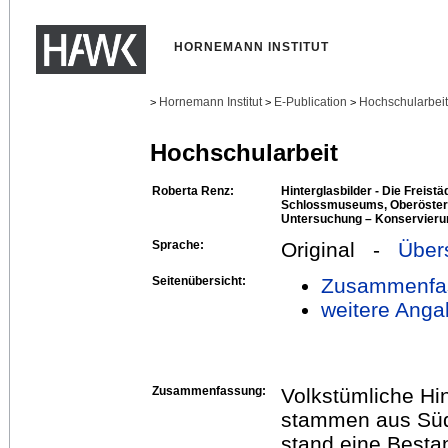
HORNEMANN INSTITUT
Hornemann Institut
E-Publication
Hochschularbei
>
>
>
Hochschularbeit
Roberta Renz:
Hinterglasbilder - Die Freis
Schlossmuseums, Oberösterr
Untersuchung – Konservieru
Sprache:
Original -
Über
Seitenübersicht:
Zusammenfa
weitere Anga
Zusammenfassung:
Volkstümliche Hi
stammen aus Süd
stand eine Best