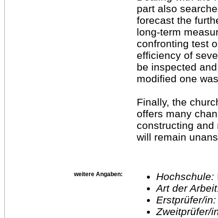
part also searches
forecast the furt
long-term measure
confronting test 
efficiency of seve
be inspected and
modified one was
Finally, the churc
offers many chan
constructing and
will remain unan
weitere Angaben:
Hochschule:
Art der Arbei
Erstprüfer/in
Zweitprüfer/