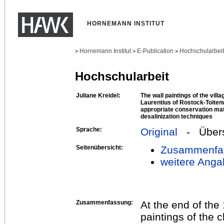
HORNEMANN INSTITUT
Hornemann Institut
E-Publication
Hochschularbei
>
>
>
Hochschularbeit
Juliane Kreidel:
The wall paintings of the vill
Laurentius of Rostock-Toiten
appropriate conservation mat
desalinization techniques
Sprache:
Original
- Übers
Seitenübersicht:
Zusammenfa
weitere Anga
Zusammenfassung:
At the end of the
paintings of the 