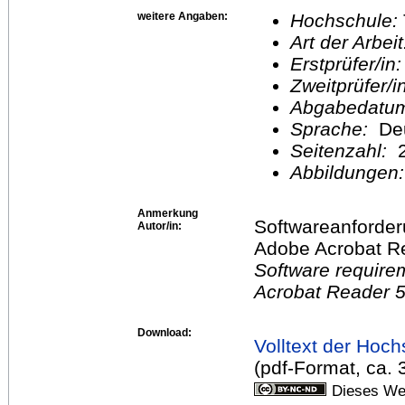
weitere Angaben:
Hochschule:
Art der Arbei
Erstprüfer/in
Zweitprüfer/
Abgabedatu
Sprache:
De
Seitenzahl:
2
Abbildungen
Anmerkung
Softwareanforder
Autor/in:
Adobe Acrobat Re
Software require
Acrobat Reader 5.
Download:
Volltext der Hoch
(pdf-Format, ca.
Dieses Wer