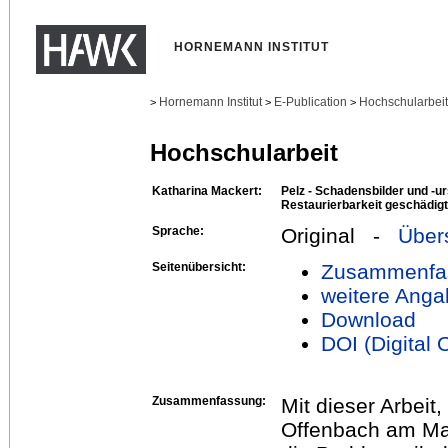
HORNEMANN INSTITUT
Hornemann Institut
E-Publication
Hochschularbei
>
>
>
Hochschularbeit
Katharina Mackert:
Pelz - Schadensbilder und -u
Restaurierbarkeit geschädigt
Sprache:
Original -
Über
Seitenübersicht:
Zusammenfa
weitere Anga
Download
DOI (Digital O
Zusammenfassung:
Mit dieser Arbei
Offenbach am Main