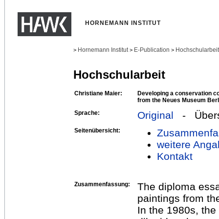
HORNEMANN INSTITUT
Hornemann Institut
E-Publication
Hochschularbei
>
>
>
Hochschularbeit
Christiane Maier:
Developing a conservation co
from the Neues Museum Berl
Sprache:
Original
- Übers
Seitenübersicht:
Zusammenfa
weitere Anga
Kontakt
Zusammenfassung:
The diploma essay
paintings from t
In the 1980s, th