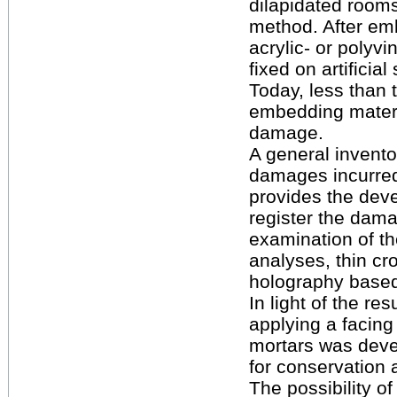
dilapidated room
method. After emb
acrylic- or polyv
fixed on artificial
Today, less than 
embedding materi
damage.
A general invento
damages incurred
provides the dev
register the dama
examination of th
analyses, thin cr
holography based
In light of the re
applying a facin
mortars was devel
for conservation a
The possibility of