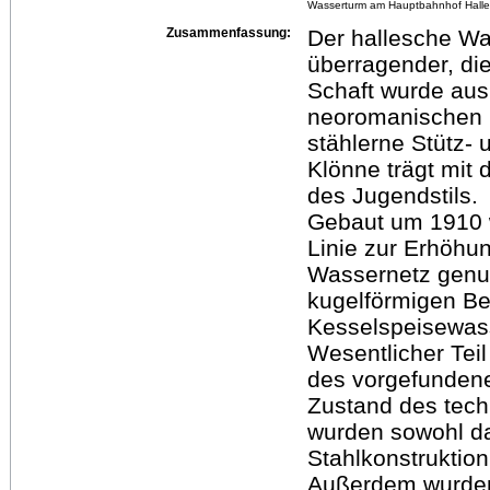
Wasserturm am Hauptbahnhof Halle
Zusammenfassung:
Der hallesche Wa
überragender, di
Schaft wurde aus
neoromanischen F
stählerne Stütz- 
Klönne trägt mi
des Jugendstils.
Gebaut um 1910 wu
Linie zur Erhöhu
Wassernetz genu
kugelförmigen Be
Kesselspeisewass
Wesentlicher Teil
des vorgefunden
Zustand des tech
wurden sowohl da
Stahlkonstruktio
Außerdem wurden 