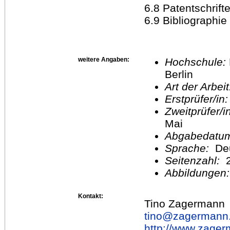
6.8 Patentschrift
6.9 Bibliographie
weitere Angaben:
Hochschule:
Berlin
Art der Arbei
Erstprüfer/in
Zweitprüfer/
Mai
Abgabedatu
Sprache:
De
Seitenzahl:
2
Abbildungen
Kontakt:
Tino Zagermann
tino@
zagermann
http://www.zage