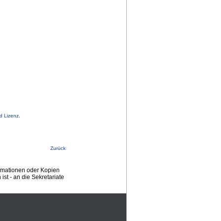
d Lizenz
.
Zurück
ormationen oder Kopien
st - an die Sekretariate