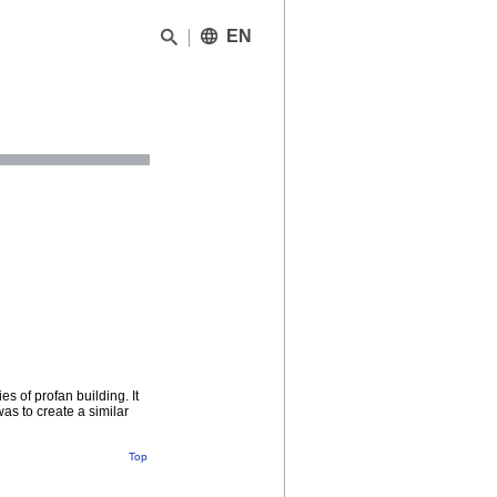
EN
es of profan building. It
s to create a similar
Top