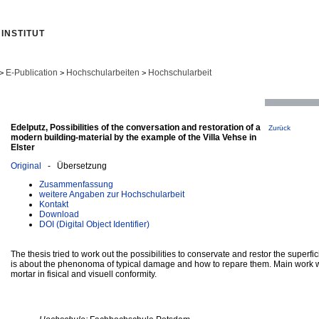
INSTITUT
E-Publication
Hochschularbeiten
Hochschularbeit
>
>
>
Edelputz, Possibilities of the conversation and restoration of a
Zurück
modern building-material by the example of the Villa Vehse in
Elster
Original
- Übersetzung
Zusammenfassung
weitere Angaben zur Hochschularbeit
Kontakt
Download
DOI (Digital Object Identifier)
The thesis tried to work out the possibilities to conservate and restor the superfici
is about the phenonoma of typical damage and how to repare them. Main work wa
mortar in fisical and visuell conformity.