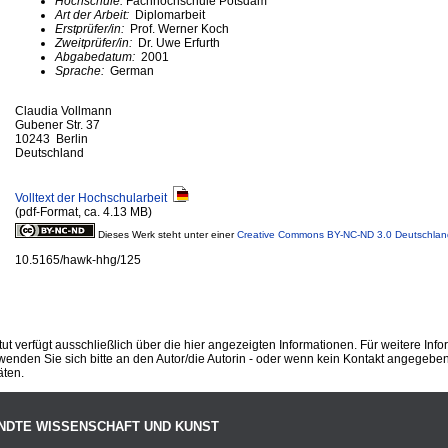
Hochschule:
Fachhochschule Potsdam
Art der Arbeit:
Diplomarbeit
Erstprüfer/in:
Prof. Werner Koch
Zweitprüfer/in:
Dr. Uwe Erfurth
Abgabedatum:
2001
Sprache:
German
Claudia Vollmann
Gubener Str. 37
10243 Berlin
Deutschland
Volltext der Hochschularbeit
(pdf-Format, ca. 4.13 MB)
Dieses Werk steht unter einer
Creative Commons BY-NC-ND 3.0 Deutschlan
10.5165/hawk-hhg/125
ut verfügt ausschließlich über die hier angezeigten Informationen. Für weitere Inf
enden Sie sich bitte an den Autor/die Autorin - oder wenn kein Kontakt angegeben i
äten.
NDTE WISSENSCHAFT UND KUNST