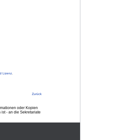
d Lizenz
.
Zurück
ormationen oder Kopien
st - an die Sekretariate