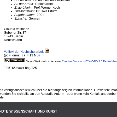
Hochschule:
Fachhochschule Potsdam
Art der Arbeit:
Diplomarbeit
Erstprüfer/in:
Prof. Werner Koch
Zweitprüfer/in:
Dr. Uwe Erfurth
Abgabedatum:
2001
Sprache:
German
Claudia Vollmann
Gubener Str. 37
10243 Berlin
Deutschland
Volltext der Hochschularbeit
(pdf-Format, ca. 4.13 MB)
Dieses Werk steht unter einer
Creative Commons BY-NC-ND 3.0 Deutschlan
10.5165/hawk-hhg/125
ut verfügt ausschließlich über die hier angezeigten Informationen. Für weitere Inf
enden Sie sich bitte an den Autor/die Autorin - oder wenn kein Kontakt angegeben i
äten.
NDTE WISSENSCHAFT UND KUNST