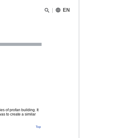
EN
es of profan building. It
s to create a similar
Top