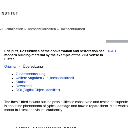
INSTITUT
E-Publication
Hochschularbeiten
Hochschularbeit
>
>
>
Edelputz, Possibilities of the conversation and restoration of a
Zurück
modern building-material by the example of the Villa Vehse in
Elster
Original
- Übersetzung
Zusammenfassung
weitere Angaben zur Hochschularbeit
Kontakt
Download
DOI (Digital Object Identifier)
The thesis tried to work out the possibilities to conservate and restor the superfici
is about the phenonoma of typical damage and how to repare them. Main work wa
mortar in fisical and visuell conformity.