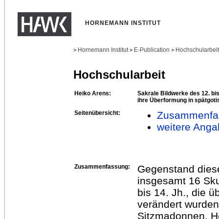
HORNEMANN INSTITUT
Hornemann Institut
E-Publication
Hochschularbei
>
>
>
Hochschularbeit
Heiko Arens:
Sakrale Bildwerke des 12. bis
ihre Überformung in spätgotis
Seitenübersicht:
Zusammenfa
weitere Anga
Zusammenfassung:
Gegenstand diese
insgesamt 16 Sku
bis 14. Jh., die 
verändert wurden
Sitzmadonnen, He