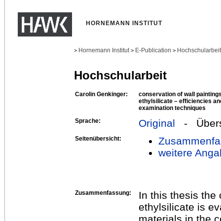
HORNEMANN INSTITUT
Hornemann Institut
E-Publication
Hochschularbei
>
>
>
Hochschularbeit
Carolin Genkinger:
conservation of wall painting
ethylsilicate – efficiencies an
examination techniques
Sprache:
Original
- Übers
Seitenübersicht:
Zusammenfa
weitere Anga
Zusammenfassung:
In this thesis th
ethylsilicate is 
materials in the 