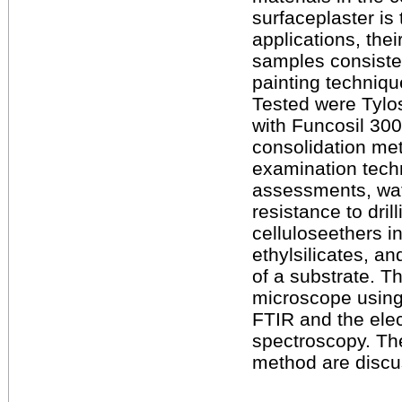
surfaceplaster is 
applications, the
samples consisted
painting techniq
Tested were Tylo
with Funcosil 300
consolidation me
examination tech
assessments, wate
resistance to dril
celluloseethers in
ethylsilicates, a
of a substrate. T
microscope using (
FTIR and the ele
spectroscopy. The 
method are discu